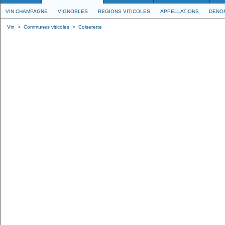
VIN CHAMPAGNE
VIGNOBLES
REGIONS VITICOLES
APPELLATIONS
DENO
Vin
>
Communes viticoles
>
Coiserette