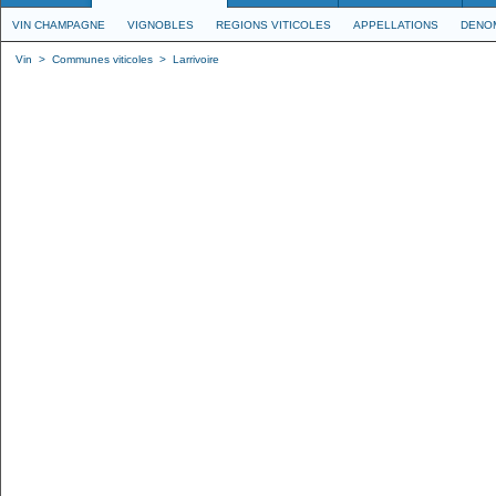
VIN CHAMPAGNE
VIGNOBLES
REGIONS VITICOLES
APPELLATIONS
DENO
Vin
>
Communes viticoles
>
Larrivoire