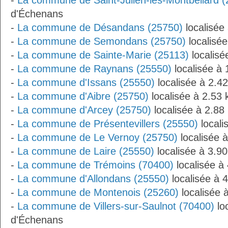
-
La commune de Saint-Julien-lès-Montbéliard 
d'Échenans
-
La commune de Désandans (25750)
localisée
-
La commune de Semondans (25750)
localisé
-
La commune de Sainte-Marie (25113)
localisé
-
La commune de Raynans (25550)
localisée à
-
La commune d'Issans (25550)
localisée à 2.4
-
La commune d'Aibre (25750)
localisée à 2.53
-
La commune d'Arcey (25750)
localisée à 2.8
-
La commune de Présentevillers (25550)
locali
-
La commune de Le Vernoy (25750)
localisée 
-
La commune de Laire (25550)
localisée à 3.9
-
La commune de Trémoins (70400)
localisée à
-
La commune d'Allondans (25550)
localisée à 
-
La commune de Montenois (25260)
localisée 
-
La commune de Villers-sur-Saulnot (70400)
lo
d'Échenans