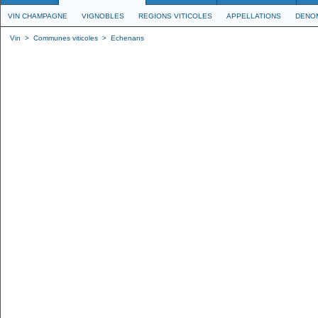
VIN CHAMPAGNE
VIGNOBLES
REGIONS VITICOLES
APPELLATIONS
DENO
Vin
>
Communes viticoles
>
Echenans