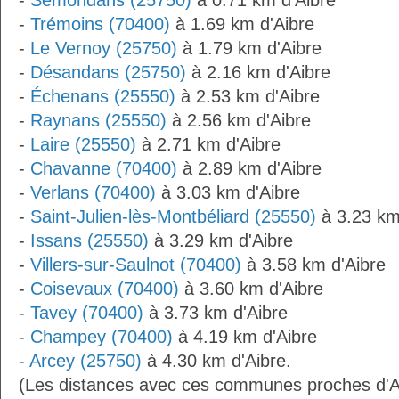
-
Semondans (25750)
à 0.71 km d'Aibre
-
Trémoins (70400)
à 1.69 km d'Aibre
-
Le Vernoy (25750)
à 1.79 km d'Aibre
-
Désandans (25750)
à 2.16 km d'Aibre
-
Échenans (25550)
à 2.53 km d'Aibre
-
Raynans (25550)
à 2.56 km d'Aibre
-
Laire (25550)
à 2.71 km d'Aibre
-
Chavanne (70400)
à 2.89 km d'Aibre
-
Verlans (70400)
à 3.03 km d'Aibre
-
Saint-Julien-lès-Montbéliard (25550)
à 3.23 km
-
Issans (25550)
à 3.29 km d'Aibre
-
Villers-sur-Saulnot (70400)
à 3.58 km d'Aibre
-
Coisevaux (70400)
à 3.60 km d'Aibre
-
Tavey (70400)
à 3.73 km d'Aibre
-
Champey (70400)
à 4.19 km d'Aibre
-
Arcey (25750)
à 4.30 km d'Aibre.
(Les distances avec ces communes proches d'Ai