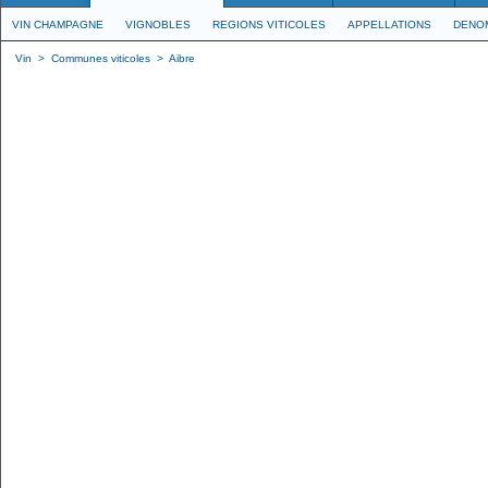
VIN CHAMPAGNE
VIGNOBLES
REGIONS VITICOLES
APPELLATIONS
DENO
Vin
>
Communes viticoles
>
Aibre