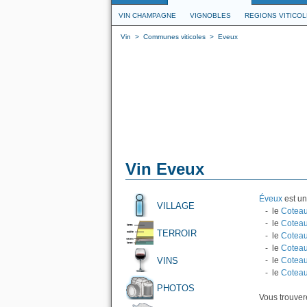
VIN CHAMPAGNE
VIGNOBLES
REGIONS VITICO
Vin
>
Communes viticoles
>
Eveux
Vin Eveux
Éveux
est un
VILLAGE
- le
Coteau
- le
Coteau
TERROIR
- le
Coteau
- le
Coteau
VINS
- le
Coteau
- le
Coteau
PHOTOS
Vous trouvere