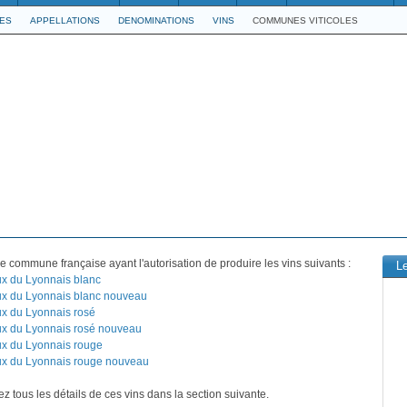
LES
APPELLATIONS
DENOMINATIONS
VINS
COMMUNES VITICOLES
e commune française ayant l'autorisation de produire les vins suivants :
L
x du Lyonnais blanc
x du Lyonnais blanc nouveau
x du Lyonnais rosé
x du Lyonnais rosé nouveau
x du Lyonnais rouge
x du Lyonnais rouge nouveau
z tous les détails de ces vins dans la section suivante.