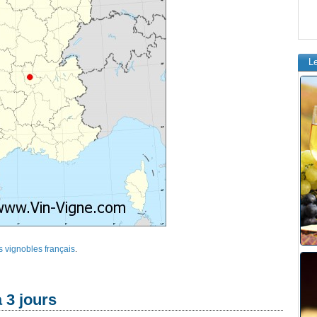
L
s vignobles français
.
 3 jours