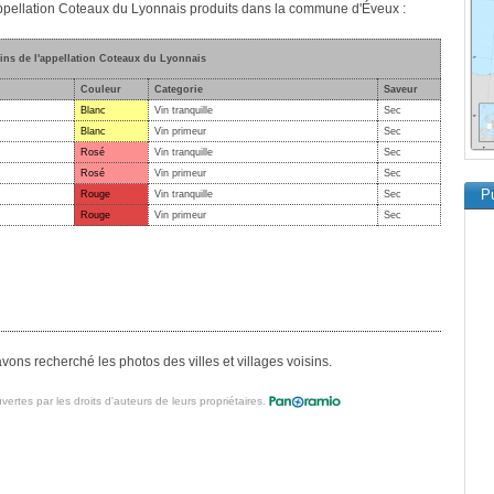
'appellation Coteaux du Lyonnais produits dans la commune d'Éveux :
vins de l'appellation Coteaux du Lyonnais
Couleur
Categorie
Saveur
Blanc
Vin tranquille
Sec
Blanc
Vin primeur
Sec
Rosé
Vin tranquille
Sec
Rosé
Vin primeur
Sec
Pu
Rouge
Vin tranquille
Sec
Rouge
Vin primeur
Sec
ons recherché les photos des villes et villages voisins.
vertes par les droits d'auteurs de leurs propriétaires.