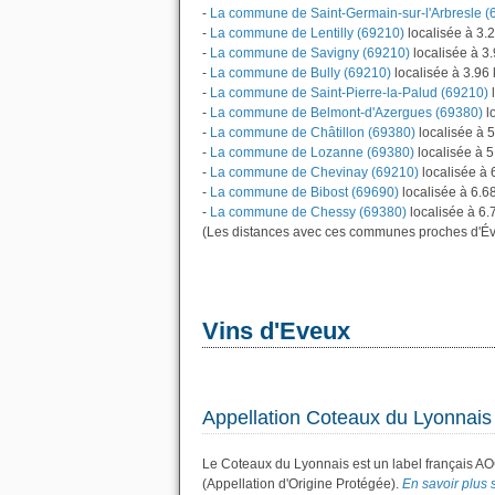
-
La commune de Saint-Germain-sur-l'Arbresle (
-
La commune de Lentilly (69210)
localisée à 3.
-
La commune de Savigny (69210)
localisée à 3
-
La commune de Bully (69210)
localisée à 3.96
-
La commune de Saint-Pierre-la-Palud (69210)
l
-
La commune de Belmont-d'Azergues (69380)
l
-
La commune de Châtillon (69380)
localisée à 
-
La commune de Lozanne (69380)
localisée à 
-
La commune de Chevinay (69210)
localisée à 
-
La commune de Bibost (69690)
localisée à 6.6
-
La commune de Chessy (69380)
localisée à 6.
(Les distances avec ces communes proches d'Év
Vins d'Eveux
Appellation Coteaux du Lyonnais
Le Coteaux du Lyonnais est un label français AO
(Appellation d'Origine Protégée).
En savoir plus s