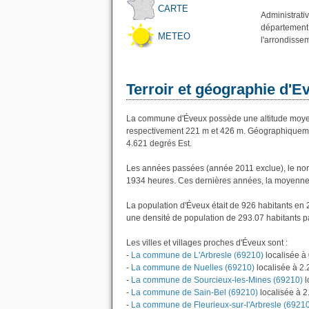
CARTE
Administrati
département 
METEO
l'arrondisse
Terroir et géographie d'E
La commune d'Éveux possède une altitude moyen
respectivement 221 m et 426 m. Géographiquemen
4.621 degrés Est.
Les années passées (année 2011 exclue), le nom
1934 heures. Ces dernières années, la moyenne 
La population d'Éveux était de 926 habitants en 
une densité de population de 293.07 habitants p
Les villes et villages proches d'Éveux sont :
-
La commune de L'Arbresle (69210)
localisée à
-
La commune de Nuelles (69210)
localisée à 2
-
La commune de Sourcieux-les-Mines (69210)
l
-
La commune de Sain-Bel (69210)
localisée à 
-
La commune de Fleurieux-sur-l'Arbresle (6921