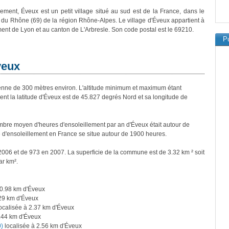
vement, Éveux est un petit village situé au sud est de la France, dans le
du Rhône (69) de la région Rhône-Alpes. Le village d'Éveux appartient à
ment de Lyon et au canton de L'Arbresle. Son code postal est le 69210.
Pu
veux
ne de 300 mètres environ. L'altitude minimum et maximum étant
t la latitude d'Éveux est de 45.827 degrés Nord et sa longitude de
bre moyen d'heures d'ensoleillement par an d'Éveux était autour de
d'ensoleillement en France se situe autour de 1900 heures.
2006 et de 973 en 2007. La superficie de la commune est de 3.32 km ² soit
ar km².
 0.98 km d'Éveux
.29 km d'Éveux
ocalisée à 2.37 km d'Éveux
2.44 km d'Éveux
0)
localisée à 2.56 km d'Éveux