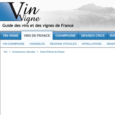
VIN-VIGNE
VINS DE FRANCE
CHAMPAGNE
GRANDS CRUS
RO
VIN CHAMPAGNE
VIGNOBLES
REGIONS VITICOLES
APPELLATIONS
DENO
Vin
>
Communes viticoles
>
Saint-Pierre-la-Palud