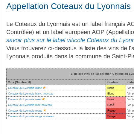
Appellation Coteaux du Lyonnais
Le Coteaux du Lyonnais est un label français AO
Contrôlée) et un label européen AOP (Appellati
savoir plus sur le label viticole Coteaux du Lyonn
Vous trouverez ci-dessous la liste des vins de l
Lyonnais produits dans la commune de Saint-Pie
Liste des vins de l'appellation Coteaux du Ly
Vins (Nombre: 6)
Couleur
Cate
Coteaux du Lyonnais blanc
Blanc
Vin t
Coteaux du Lyonnais blanc nouveau
Blanc
Vin p
Coteaux du Lyonnais rosé
Rosé
Vin t
Coteaux du Lyonnais rosé nouveau
Rosé
Vin p
Coteaux du Lyonnais rouge
Rouge
Vin t
Coteaux du Lyonnais rouge nouveau
Rouge
Vin p