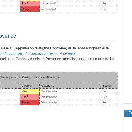
Rosé
Vin tranquille
Sec
Rouge
Vin tranquille
Sec
rovence
çais AOC (Appellation d'Origine Contrôlée) et un label européen AOP
sur le label viticole Coteaux varois en Provence...
l'appellation Coteaux varois en Provence produits dans la commune de La
s de l'appellation Coteaux varois en Provence
Couleur
Categorie
Saveur
Blanc
Vin tranquille
Sec
Rosé
Vin tranquille
Sec
Rouge
Vin tranquille
Sec
Pu