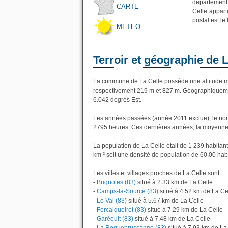
département 
CARTE
Celle appart
postal est le
METEO
Terroir et géographie de L
La commune de La Celle possède une altitude m
respectivement 219 m et 827 m. Géographiquement
6.042 degrés Est.
Les années passées (année 2011 exclue), le nom
2795 heures. Ces dernières années, la moyenne 
La population de La Celle était de 1 239 habita
km ² soit une densité de population de 60.00 hab
Les villes et villages proches de La Celle sont :
-
Brignoles (83)
situé à 2.33 km de La Celle
-
Camps-la-Source (83)
situé à 4.52 km de La Ce
-
Le Val (83)
situé à 5.67 km de La Celle
-
Forcalqueiret (83)
situé à 7.29 km de La Celle
-
Garéoult (83)
situé à 7.48 km de La Celle