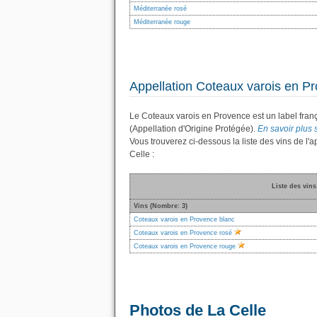
Méditerranée rosé
Méditerranée rouge
Appellation Coteaux varois en P
Le Coteaux varois en Provence est un label fran
(Appellation d'Origine Protégée).
En savoir plus 
Vous trouverez ci-dessous la liste des vins de 
Celle :
Liste des vin
Vins (Nombre: 3)
Coteaux varois en Provence blanc
Coteaux varois en Provence rosé
Coteaux varois en Provence rouge
Photos de La Celle