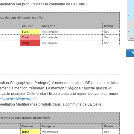
appellation Var produits dans la commune de La Celle :
iste des vins de l'appellation Var
Couleur
Categorie
Saveur
Blanc
Vin tranquille
Sec
Rosé
Vin tranquille
Sec
Rouge
Vin tranquille
Sec
Pu
cation Géographique Protégée). A noter que le label IGP remplace le label
lement la mention
"régional"
. La mention
"Régional"
signifie que l’IGP
s vaste possible. Celle-ci étant fixée à toute une région pouvant regrouper
el viticole Méditerranée...
'appellation Méditerranée produits dans la commune de La Celle :
des vins de l'appellation Méditerranée
Couleur
Categorie
Saveur
Blanc
Vin tranquille
Sec