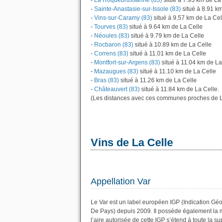
-
La Roquebrussanne (83)
situé à 7.93 km de La
-
Sainte-Anastasie-sur-Issole (83)
situé à 8.91 k
-
Vins-sur-Caramy (83)
situé à 9.57 km de La Cel
-
Tourves (83)
situé à 9.64 km de La Celle
-
Néoules (83)
situé à 9.79 km de La Celle
-
Rocbaron (83)
situé à 10.89 km de La Celle
-
Correns (83)
situé à 11.01 km de La Celle
-
Montfort-sur-Argens (83)
situé à 11.04 km de La
-
Mazaugues (83)
situé à 11.10 km de La Celle
-
Bras (83)
situé à 11.26 km de La Celle
-
Châteauvert (83)
situé à 11.84 km de La Celle.
(Les distances avec ces communes proches de L
Vins de La Celle
Appellation Var
Le Var est un label européen IGP (Indication Géo
De Pays) depuis 2009. Il possède également la
l’aire autorisée de cette IGP s’étend à toute la 