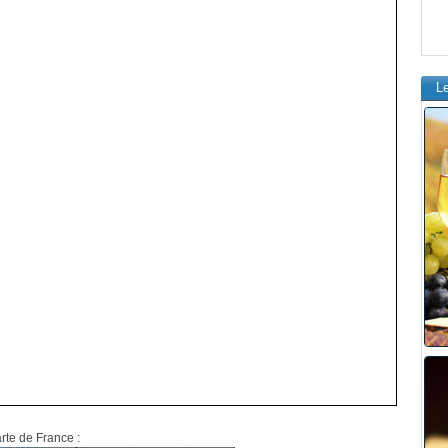
L
arte de France :