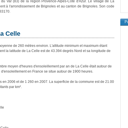
du Var (83) de la région Provence-Alpes-Côte d'Azur. Le village de La
ient à l'arrondissement de Brignoles et au canton de Brignoles. Son code
 83170.
Pu
a Celle
oyenne de 260 mètres environ. L'altitude minimum et maximum étant
 la latitude de La Celle est de 43.394 degrés Nord et sa longitude de
bre moyen d'heures d'ensoleillement par an de La Celle était autour de
d'ensoleillement en France se situe autour de 1900 heures.
nts en 2006 et de 1 260 en 2007. La superficie de la commune est de 21.00
itants par km².
lle