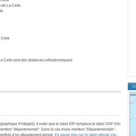
 Celle
m de La Celle
le
 Celle
a Celle sont des distances orthodromiques)
Lo
graphique Protégée). A noter que le label IGP remplace le label VDP (Vin
 mention
"départemental"
. Dans le cas d'une mention
"Départementale"
,
superficie d’un département donné.
En savoir plus sur le label viticole Var...