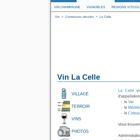
VIN CHAMPAGNE
VIGNOBLES
REGIONS VITICO
Vin
>
Communes viticoles
>
La Celle
Vin La Celle
La Celle
est
VILLAGE
d'appellation
- le
Var
TERROIR
- le
Médite
- le
Coteau
VINS
Vous trouvere
PHOTOS
Administrati