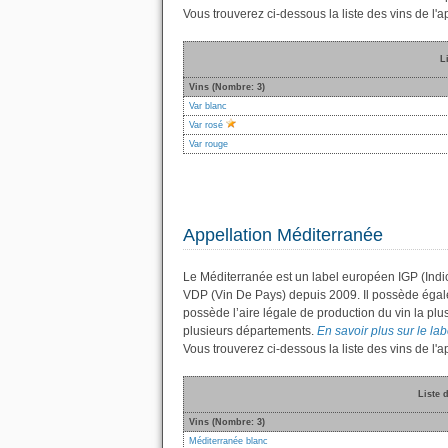
Vous trouverez ci-dessous la liste des vins de l'
L
Vins (Nombre: 3)
Var blanc
Var rosé
Var rouge
Appellation Méditerranée
Le Méditerranée est un label européen IGP (Indi
VDP (Vin De Pays) depuis 2009. Il possède éga
possède l’aire légale de production du vin la plu
plusieurs départements.
En savoir plus sur le lab
Vous trouverez ci-dessous la liste des vins de l
Liste 
Vins (Nombre: 3)
Méditerranée blanc