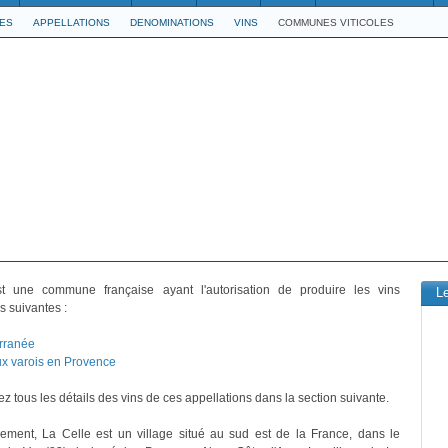
LES
APPELLATIONS
DENOMINATIONS
VINS
COMMUNES VITICOLES
 une commune française ayant l'autorisation de produire les vins
L
s suivantes :
rranée
x varois en Provence
z tous les détails des vins de ces appellations dans la section suivante.
vement, La Celle est un village situé au sud est de la France, dans le