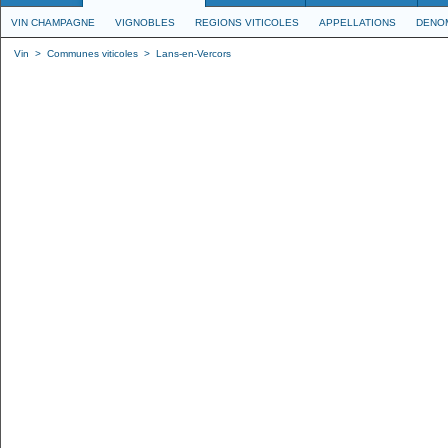
VIN CHAMPAGNE
VIGNOBLES
REGIONS VITICOLES
APPELLATIONS
DENO
Vin
>
Communes viticoles
>
Lans-en-Vercors