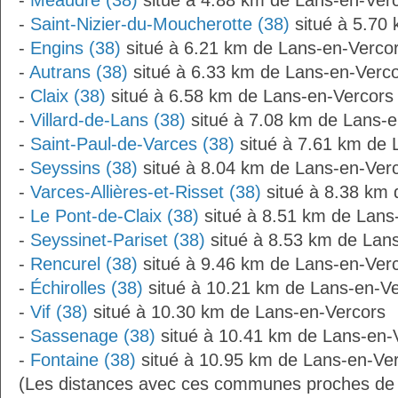
-
Méaudre (38)
situé à 4.88 km de Lans-en-Ver
-
Saint-Nizier-du-Moucherotte (38)
situé à 5.70
-
Engins (38)
situé à 6.21 km de Lans-en-Verco
-
Autrans (38)
situé à 6.33 km de Lans-en-Verc
-
Claix (38)
situé à 6.58 km de Lans-en-Vercors
-
Villard-de-Lans (38)
situé à 7.08 km de Lans-e
-
Saint-Paul-de-Varces (38)
situé à 7.61 km de 
-
Seyssins (38)
situé à 8.04 km de Lans-en-Ver
-
Varces-Allières-et-Risset (38)
situé à 8.38 km 
-
Le Pont-de-Claix (38)
situé à 8.51 km de Lans
-
Seyssinet-Pariset (38)
situé à 8.53 km de Lan
-
Rencurel (38)
situé à 9.46 km de Lans-en-Ver
-
Échirolles (38)
situé à 10.21 km de Lans-en-V
-
Vif (38)
situé à 10.30 km de Lans-en-Vercors
-
Sassenage (38)
situé à 10.41 km de Lans-en-
-
Fontaine (38)
situé à 10.95 km de Lans-en-Ver
(Les distances avec ces communes proches de 