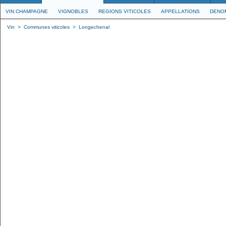
VIN CHAMPAGNE
VIGNOBLES
REGIONS VITICOLES
APPELLATIONS
DENO
Vin
>
Communes viticoles
>
Longechenal