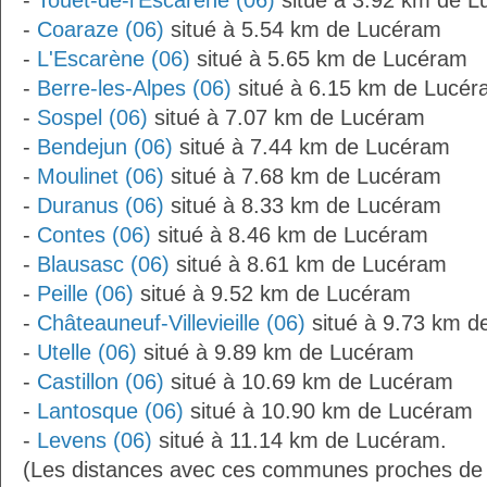
-
Touët-de-l'Escarène (06)
situé à 3.92 km de 
-
Coaraze (06)
situé à 5.54 km de Lucéram
-
L'Escarène (06)
situé à 5.65 km de Lucéram
-
Berre-les-Alpes (06)
situé à 6.15 km de Lucé
-
Sospel (06)
situé à 7.07 km de Lucéram
-
Bendejun (06)
situé à 7.44 km de Lucéram
-
Moulinet (06)
situé à 7.68 km de Lucéram
-
Duranus (06)
situé à 8.33 km de Lucéram
-
Contes (06)
situé à 8.46 km de Lucéram
-
Blausasc (06)
situé à 8.61 km de Lucéram
-
Peille (06)
situé à 9.52 km de Lucéram
-
Châteauneuf-Villevieille (06)
situé à 9.73 km d
-
Utelle (06)
situé à 9.89 km de Lucéram
-
Castillon (06)
situé à 10.69 km de Lucéram
-
Lantosque (06)
situé à 10.90 km de Lucéram
-
Levens (06)
situé à 11.14 km de Lucéram.
(Les distances avec ces communes proches de