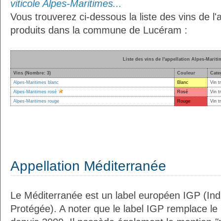
viticole Alpes-Maritimes...
Vous trouverez ci-dessous la liste des vins de l'
produits dans la commune de Lucéram :
Liste des vins de l'appellation Alpes-Mariti
Vins (Nombre: 3)
Couleur
Cate
Alpes-Maritimes blanc
Blanc
Vin t
Alpes-Maritimes rosé
Rosé
Vin t
Alpes-Maritimes rouge
Rouge
Vin t
Appellation Méditerranée
Le Méditerranée est un label européen IGP (In
Protégée). A noter que le label IGP remplace le