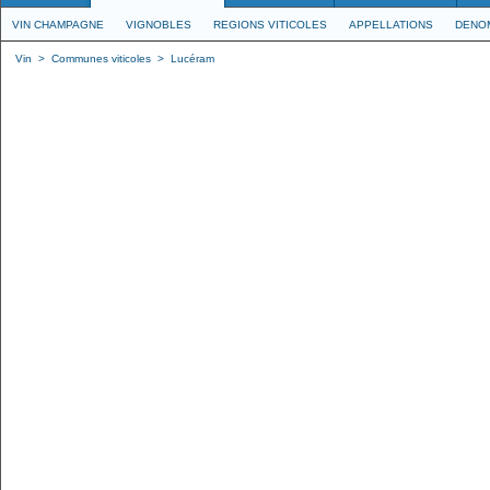
VIN CHAMPAGNE
VIGNOBLES
REGIONS VITICOLES
APPELLATIONS
DENO
Vin
>
Communes viticoles
>
Lucéram