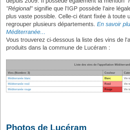
depuis 2009. Il possède également la mention
"
"Régional"
signifie que l’IGP possède l’aire légal
plus vaste possible. Celle-ci étant fixée à toute
regrouper plusieurs départements.
En savoir plus
Méditerranée...
Vous trouverez ci-dessous la liste des vins de l
produits dans la commune de Lucéram :
Liste des vins de l'appellation Méditerran
Vins (Nombre: 3)
Couleur
Cate
Méditerranée blanc
Blanc
Vin t
Méditerranée rosé
Rosé
Vin t
Méditerranée rouge
Rouge
Vin t
Photos de Lucéram