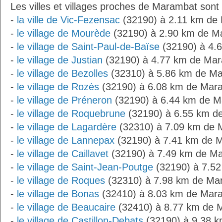
Les villes et villages proches de Marambat sont 
-
la ville de Vic-Fezensac
(32190) à 2.11 km de
-
le village de Mourède
(32190) à 2.90 km de M
-
le village de Saint-Paul-de-Baïse
(32190) à 4.
-
le village de Justian
(32190) à 4.77 km de Ma
-
le village de Bezolles
(32310) à 5.86 km de M
-
le village de Rozès
(32190) à 6.08 km de Mar
-
le village de Préneron
(32190) à 6.44 km de 
-
le village de Roquebrune
(32190) à 6.55 km d
-
le village de Lagardère
(32310) à 7.09 km de
-
le village de Lannepax
(32190) à 7.41 km de 
-
le village de Caillavet
(32190) à 7.49 km de M
-
le village de Saint-Jean-Poutge
(32190) à 7.5
-
le village de Roques
(32310) à 7.98 km de Ma
-
le village de Bonas
(32410) à 8.03 km de Mar
-
le village de Beaucaire
(32410) à 8.77 km de 
-
le village de Castillon-Debats
(32190) à 9.38 