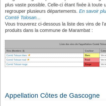
plus vaste possible. Celle-ci étant fixée à toute
regrouper plusieurs départements.
En savoir plus
Comté Tolosan...
Vous trouverez ci-dessous la liste des vins de l
produits dans la commune de Marambat :
Liste des vins de l'appellation Comté Tolo
Vins (Nombre: 3)
Couleur
Cate
Comté Tolosan blanc
Blanc
Vin t
Comté Tolosan rosé
Rosé
Vin t
Comté Tolosan rouge
Rouge
Vin t
Appellation Côtes de Gascogne