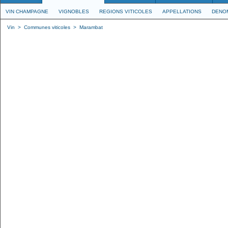
VIN CHAMPAGNE
VIGNOBLES
REGIONS VITICOLES
APPELLATIONS
DENO
Vin
>
Communes viticoles
>
Marambat