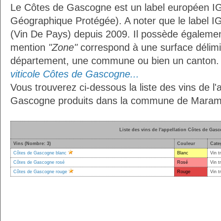
Le Côtes de Gascogne est un label européen IG
Géographique Protégée). A noter que le label I
(Vin De Pays) depuis 2009. Il possède égaleme
mention
"Zone"
correspond à une surface délimi
département, une commune ou bien un canton
viticole Côtes de Gascogne...
Vous trouverez ci-dessous la liste des vins de l'
Gascogne produits dans la commune de Maram
Liste des vins de l'appellation Côtes de Gas
Vins (Nombre: 3)
Couleur
Cate
Côtes de Gascogne blanc
Blanc
Vin t
Côtes de Gascogne rosé
Rosé
Vin t
Côtes de Gascogne rouge
Rouge
Vin t