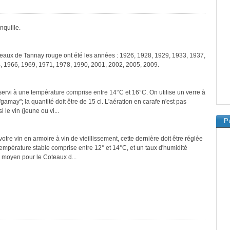
nquille.
teaux de Tannay rouge ont été les années : 1926, 1928, 1929, 1933, 1937,
, 1966, 1969, 1971, 1978, 1990, 2001, 2002, 2005, 2009.
ervi à une température comprise entre 14°C et 16°C. On utilise un verre à
amay"; la quantité doit être de 15 cl. L'aération en carafe n'est pas
le vin (jeune ou vi...
Pu
tre vin en armoire à vin de vieillissement, cette dernière doit être réglée
température stable comprise entre 12° et 14°C, et un taux d'humidité
 moyen pour le Coteaux d...