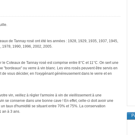
ille.
teaux de Tannay rosé ont été les années : 1928, 1929, 1935, 1937, 1945,
, 1978, 1990, 1996, 2002, 2005.
r le Coteaux de Tannay rosé est comprise entre 8°C et 11°C. On sert une
pe "bordeaux" ou verre à vin blanc. Les vins rosés peuvent être servis en
ant de vous décider, en l'oxygénant généreusement dans le verre et en
re vin, veillez à règler l'armoire à vin de vieillissement à une
in se conserve dans une bonne cave ! En effet, celle-ci doit avoir une
 un taux d'humidité se situant entre 70% et 75%. La conservation
 an à 3 ans.
Pu