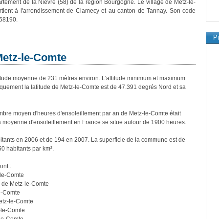
rtement de la Nièvre (58) de la région Bourgogne. Le village de Metz-le-
tient à l'arrondissement de Clamecy et au canton de Tannay. Son code
 58190.
Pu
Metz-le-Comte
tude moyenne de 231 mètres environ. L'altitude minimum et maximum
quement la latitude de Metz-le-Comte est de 47.391 degrés Nord et sa
bre moyen d'heures d'ensoleillement par an de Metz-le-Comte était
a moyenne d'ensoleillement en France se situe autour de 1900 heures.
itants en 2006 et de 194 en 2007. La superficie de la commune est de
50 habitants par km².
ont :
-le-Comte
 de Metz-le-Comte
e-Comte
etz-le-Comte
-le-Comte