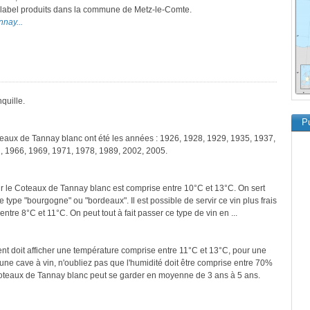
ce label produits dans la commune de Metz-le-Comte.
nnay...
quille.
Pu
teaux de Tannay blanc ont été les années : 1926, 1928, 1929, 1935, 1937,
, 1966, 1969, 1971, 1978, 1989, 2002, 2005.
r le Coteaux de Tannay blanc est comprise entre 10°C et 13°C. On sert
 type "bourgogne" ou "bordeaux". Il est possible de servir ce vin plus frais
entre 8°C et 11°C. On peut tout à fait passer ce type de vin en ...
ment doit afficher une température comprise entre 11°C et 13°C, pour une
une cave à vin, n'oubliez pas que l'humidité doit être comprise entre 70%
Coteaux de Tannay blanc peut se garder en moyenne de 3 ans à 5 ans.