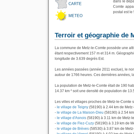
dans le dépa
CARTE
Comte appar
postal est le
METEO
Terroir et géographie de 
La commune de Metz-le-Comte possède une alti
étant respectivement 157 m et 314 m. Géographi
longitude de 3.639 degrés Est.
Les années passées (année 2011 exclue), le nom
autour de 1766 heures. Ces dernières années, l
La population de Metz-le-Comte était de 190 hab
14.37 km ² soit une densité de population de 13.
Les villes et villages proches de Metz-le-Comte s
-
le village de Teigny
(58190) à 2.44 km de Metz
-
le village de La Maison-Dieu
(58190) à 2.54 km
-
le village d'Asnois
(58190) à 3.11 km de Metz-l
-
le village de Flez-Cuzy
(58190) à 3.19 km de M
-
le village de Brèves
(58530) à 3.87 km de Metz