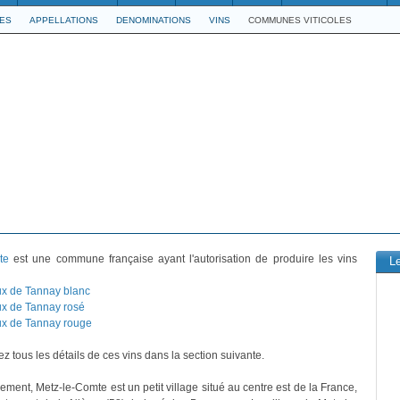
LES
APPELLATIONS
DENOMINATIONS
VINS
COMMUNES VITICOLES
te
est une commune française ayant l'autorisation de produire les vins
L
x de Tannay blanc
x de Tannay rosé
x de Tannay rouge
z tous les détails de ces vins dans la section suivante.
ement, Metz-le-Comte est un petit village situé au centre est de la France,