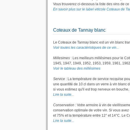
Vous trouverez ci-dessous la liste des vins de 
En savoir plus sur le label viticole Coteaux de Ta
Coteaux de Tannay blanc
Le Coteaux de Tannay blanc est un vin blanc tran
Voir toutes les caractéristiques de ce vin...
Millesimes
: Les meilleurs millésimes pour le Co
1945, 1947, 1949, 1952, 1953, 1959, 1961, 1962
Voir le tableau des millésimes
Service
: La température de service recquise pou
une quantité de 10 cl dans un verre à vin blanc de
si vous estimez qu'il est trop nerveux en bouche, 
Lire la suite...
Conservation
: Votre armoire à vin de vieillisse
conservation optimale de votre vin. Si vous avez 
et 75% et la température entre 12° et 14°C. Le 
Lire la suite...