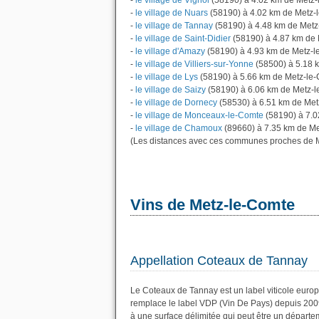
-
le village de Vignol
(58190) à 4.02 km de Metz
-
le village de Nuars
(58190) à 4.02 km de Metz-
-
le village de Tannay
(58190) à 4.48 km de Metz
-
le village de Saint-Didier
(58190) à 4.87 km de
-
le village d'Amazy
(58190) à 4.93 km de Metz-
-
le village de Villiers-sur-Yonne
(58500) à 5.18 
-
le village de Lys
(58190) à 5.66 km de Metz-le
-
le village de Saizy
(58190) à 6.06 km de Metz-
-
le village de Dornecy
(58530) à 6.51 km de Met
-
le village de Monceaux-le-Comte
(58190) à 7.0
-
le village de Chamoux
(89660) à 7.35 km de Me
(Les distances avec ces communes proches de M
Vins de Metz-le-Comte
Appellation Coteaux de Tannay
Le Coteaux de Tannay est un label viticole euro
remplace le label VDP (Vin De Pays) depuis 200
à une surface délimitée qui peut être un dépar