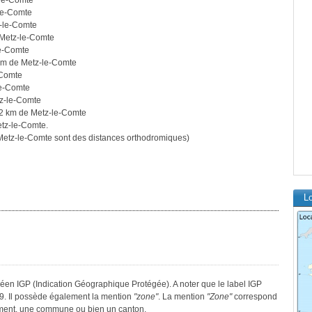
-le-Comte
le-Comte
-le-Comte
 Metz-le-Comte
le-Comte
km de Metz-le-Comte
-Comte
le-Comte
z-le-Comte
2 km de Metz-le-Comte
tz-le-Comte.
etz-le-Comte sont des distances orthodromiques)
L
péen IGP (Indication Géographique Protégée). A noter que le label IGP
9. Il possède également la mention
"zone"
. La mention
"Zone"
correspond
tement, une commune ou bien un canton.