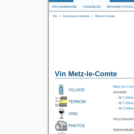
VIN CHAMPAGNE
VIGNOBLES
REGIONS VITICO
Vin
>
Communes viticoles
>
Metz-le-Comte
Vin Metz-le-Comte
Metz-le-Com
VILLAGE
suivants :
- le
Coteau
TERROIR
- le
Coteau
- le
Coteau
VINS
Vous trouvere
PHOTOS
Administrativ