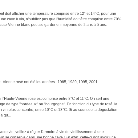
ment doit afficher une température comprise entre 12° et 14°C, pour une
une cave à vin, n'oubliez pas que l'humidité doit être comprise entre 70%
Haute-Vienne blanc peut se garder en moyenne de 2 ans à 5 ans.
te-Vienne rosé ont été les années : 1985, 1989, 1995, 2001.
r l'Haute-Vienne rosé est comprise entre 8°C et 11°C. On sert une
ouge de type "bordeaux" ou "bourgogne". En fonction du type de rosé, la
n vin plus concentré, entre 10°C et 13°C. Si au cours de la dégustation
a qu...
re vin, veillez à règler l'armoire à vin de vieillissement à une
in se conserve dans une bonne cave ! En effet, celle-ci doit avoir une