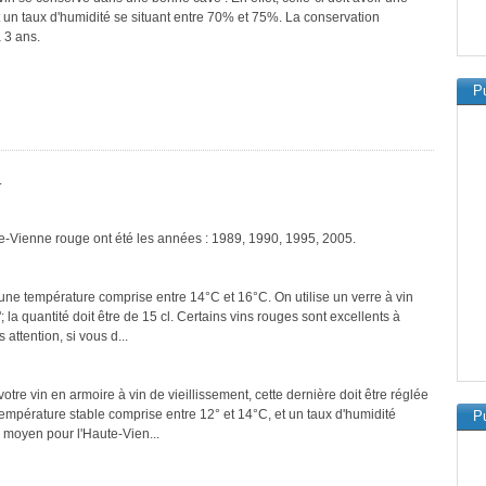
 un taux d'humidité se situant entre 70% et 75%. La conservation
 3 ans.
Pu
.
te-Vienne rouge ont été les années : 1989, 1990, 1995, 2005.
une température comprise entre 14°C et 16°C. On utilise un verre à vin
a quantité doit être de 15 cl. Certains vins rouges sont excellents à
attention, si vous d...
tre vin en armoire à vin de vieillissement, cette dernière doit être réglée
température stable comprise entre 12° et 14°C, et un taux d'humidité
Pu
 moyen pour l'Haute-Vien...