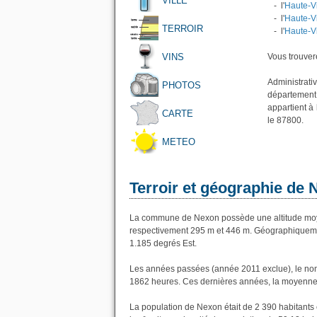
VILLE
- l'
Haute-V
- l'
Haute-V
TERROIR
- l'
Haute-V
VINS
Vous trouvere
Administrati
PHOTOS
département
appartient à
CARTE
le 87800.
METEO
Terroir et géographie de
La commune de Nexon possède une altitude moye
respectivement 295 m et 446 m. Géographiquemen
1.185 degrés Est.
Les années passées (année 2011 exclue), le nom
1862 heures. Ces dernières années, la moyenne 
La population de Nexon était de 2 390 habitants