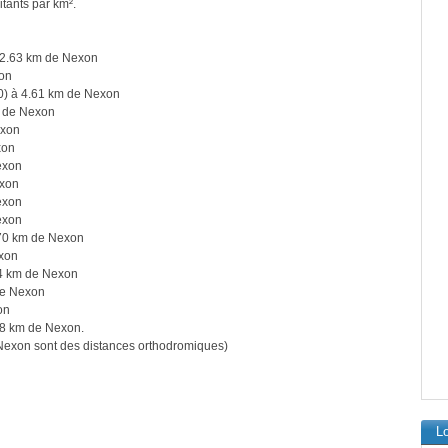
itants par km².
 2.63 km de Nexon
on
) à 4.61 km de Nexon
m de Nexon
exon
xon
exon
exon
exon
exon
70 km de Nexon
xon
4 km de Nexon
de Nexon
on
8 km de Nexon.
exon sont des distances orthodromiques)
L