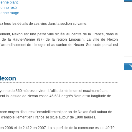
ienne blanc
ienne rosé
ienne rouge
z tous les détails de ces vins dans la section suivante.
vement, Nexon est une petite ville située au centre de la France, dans le
 de la Haute-Vienne (87) de la région Limousin. La ville de Nexon
 l'arrondissement de Limoges et au canton de Nexon. Son code postal est
Pu
 Nexon
nne de 360 mètres environ. L'altitude minimum et maximum étant
t la latitude de Nexon est de 45.681 degrés Nord et sa longitude de
bre moyen d'heures d'ensoleillement par an de Nexon était autour de
d'ensoleillement en France se situe autour de 1900 heures.
 en 2006 et de 2 412 en 2007. La superficie de la commune est de 40.79