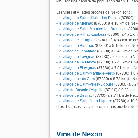
km ² soit une densité de population de 59.13 hab
Les villes et villages proches de Nexon sont :
-
le village de Saint-Hilaire-les-Places
(87800) à
-
le village de Meilhac
(87800) à 4.18 km de Nex
-
le village de Saint-Maurice-les-Brousses
(87800
-
le village de Rilhac-Lastours
(87800) à 4.71 k
-
le village de Jourgnac
(87800) à 4.83 km de N
-
le village de Burgnac
(87800) à 5.49 km de Ne
-
le village de Janailhac
(87800) à 6.45 km de N
-
le village de Lavignac
(87230) à 6.65 km de N
-
le village de La Meyze
(87800) à 7.48 km de N
-
le village de Flavignac
(87230) à 7.51 km de N
-
le village de Saint-Martin-le-Vieux
(87700) à 8.
-
le village de Les Cars
(87230) à 8.73 km de Ne
-
le village de Saint-Priest-Ligoure
(87800) à 8.9
-
la ville de Bosmie-l'Aiguille
(87110) à 9.33 km 
-
le village de Beynac
(87700) à 9.74 km de Nex
-
le village de Saint-Jean-Ligoure
(87260) à 10.0
(Les distances avec ces communes proches de N
Vins de Nexon