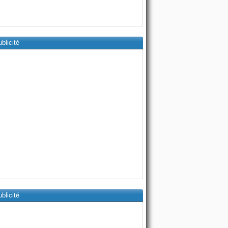
blicité
blicité