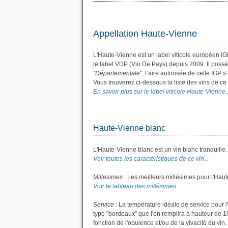
Appellation Haute-Vienne
L'Haute-Vienne est un label viticole européen I
le label VDP (Vin De Pays) depuis 2009. Il pos
"Départementale"
, l’aire autorisée de cette IGP 
Vous trouverez ci-dessous la liste des vins de 
En savoir plus sur le label viticole Haute-Vienne..
Haute-Vienne blanc
L'Haute-Vienne blanc est un vin blanc tranquille.
Voir toutes les caractéristiques de ce vin...
Millesimes
: Les meilleurs millésimes pour l'Hau
Voir le tableau des millésimes
Service
: La température idéale de service pour l
type "bordeaux" que l'on remplira à hauteur de 10 
fonction de l'opulence et/ou de la vivacité du vin.