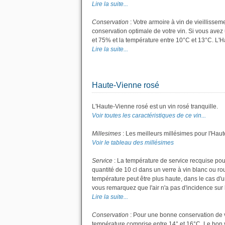
Lire la suite...
Conservation
: Votre armoire à vin de vieillisse
conservation optimale de votre vin. Si vous avez 
et 75% et la température entre 10°C et 13°C. L'
Lire la suite...
Haute-Vienne rosé
L'Haute-Vienne rosé est un vin rosé tranquille.
Voir toutes les caractéristiques de ce vin...
Millesimes
: Les meilleurs millésimes pour l'Hau
Voir le tableau des millésimes
Service
: La température de service recquise pou
quantité de 10 cl dans un verre à vin blanc ou r
température peut être plus haute, dans le cas d'u
vous remarquez que l'air n'a pas d'incidence sur l
Lire la suite...
Conservation
: Pour une bonne conservation de vot
température comprise entre 14° et 16°C. Le bon v