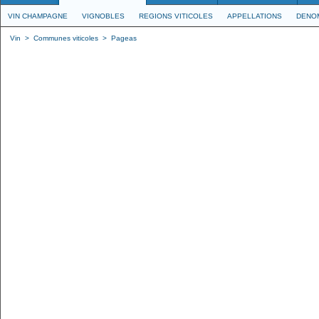
VIN CHAMPAGNE
VIGNOBLES
REGIONS VITICOLES
APPELLATIONS
DENO
Vin
>
Communes viticoles
>
Pageas