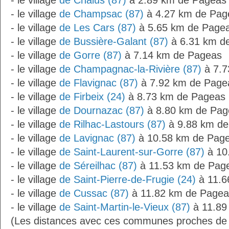
- le village
de Châlus (87)
à 2.89 km de Pageas
- le village
de Champsac (87)
à 4.27 km de Pag
- le village
de Les Cars (87)
à 5.65 km de Page
- le village
de Bussière-Galant (87)
à 6.31 km d
- le village
de Gorre (87)
à 7.14 km de Pageas
- le village
de Champagnac-la-Rivière (87)
à 7.7
- le village
de Flavignac (87)
à 7.92 km de Page
- le village
de Firbeix (24)
à 8.73 km de Pageas
- le village
de Dournazac (87)
à 8.80 km de Pag
- le village
de Rilhac-Lastours (87)
à 9.88 km de
- le village
de Lavignac (87)
à 10.58 km de Pag
- le village
de Saint-Laurent-sur-Gorre (87)
à 10
- le village
de Séreilhac (87)
à 11.53 km de Pag
- le village
de Saint-Pierre-de-Frugie (24)
à 11.6
- le village
de Cussac (87)
à 11.82 km de Pagea
- le village
de Saint-Martin-le-Vieux (87)
à 11.89
(Les distances avec ces communes proches de