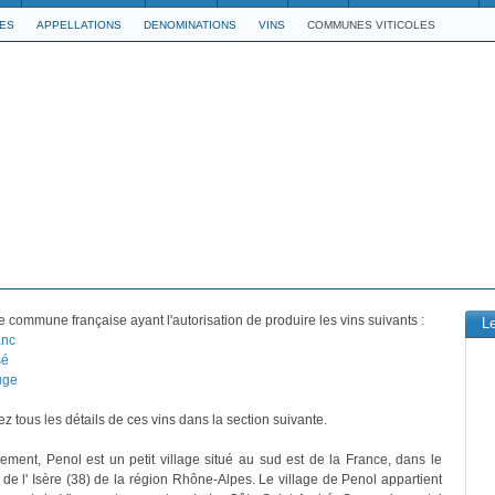
LES
APPELLATIONS
DENOMINATIONS
VINS
COMMUNES VITICOLES
 commune française ayant l'autorisation de produire les vins suivants :
L
anc
sé
uge
z tous les détails de ces vins dans la section suivante.
vement, Penol est un petit village situé au sud est de la France, dans le
de l' Isère (38) de la région Rhône-Alpes. Le village de Penol appartient