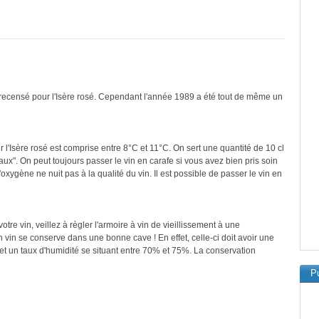
 recensé pour l'Isère rosé. Cependant l'année 1989 a été tout de même un
 l'Isère rosé est comprise entre 8°C et 11°C. On sert une quantité de 10 cl
ux". On peut toujours passer le vin en carafe si vous avez bien pris soin
'oxygène ne nuit pas à la qualité du vin. Il est possible de passer le vin en
re vin, veillez à règler l'armoire à vin de vieillissement à une
vin se conserve dans une bonne cave ! En effet, celle-ci doit avoir une
et un taux d'humidité se situant entre 70% et 75%. La conservation
Pu