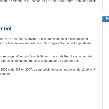
sement de Vienne et au canton de La Côte-Saint-André. Son code postal
Pu
Penol
nne de 370 mètres environ. L'altitude minimum et maximum étant
t la latitude de Penol est de 45.391 degrés Nord et sa longitude de
bre moyen d'heures d'ensoleillement par an de Penol était autour de
d'ensoleillement en France se situe autour de 1900 heures.
n 2006 et de 307 en 2007. La superficie de la commune est de 12.16 km ²
s par km².