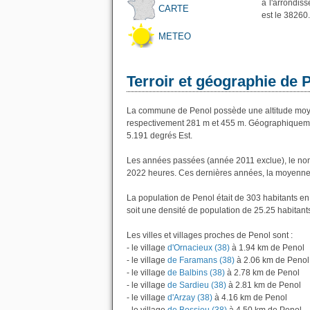
à l'arrondis
CARTE
est le 38260.
METEO
Terroir et géographie de 
La commune de Penol possède une altitude moye
respectivement 281 m et 455 m. Géographiquemen
5.191 degrés Est.
Les années passées (année 2011 exclue), le nom
2022 heures. Ces dernières années, la moyenne 
La population de Penol était de 303 habitants e
soit une densité de population de 25.25 habitant
Les villes et villages proches de Penol sont :
- le village
d'Ornacieux (38)
à 1.94 km de Penol
- le village
de Faramans (38)
à 2.06 km de Penol
- le village
de Balbins (38)
à 2.78 km de Penol
- le village
de Sardieu (38)
à 2.81 km de Penol
- le village
d'Arzay (38)
à 4.16 km de Penol