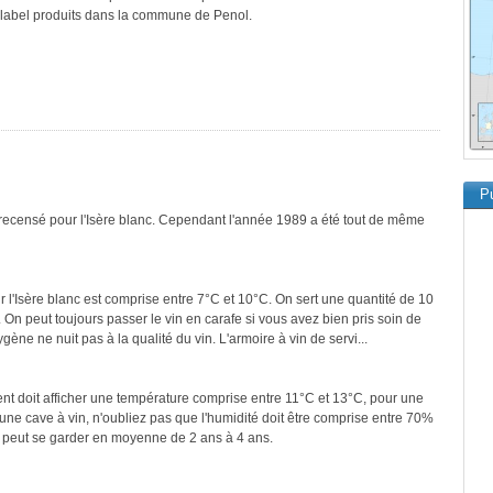
e label produits dans la commune de Penol.
Pu
 recensé pour l'Isère blanc. Cependant l'année 1989 a été tout de même
 l'Isère blanc est comprise entre 7°C et 10°C. On sert une quantité de 10
 On peut toujours passer le vin en carafe si vous avez bien pris soin de
ygène ne nuit pas à la qualité du vin. L'armoire à vin de servi...
ment doit afficher une température comprise entre 11°C et 13°C, pour une
une cave à vin, n'oubliez pas que l'humidité doit être comprise entre 70%
nc peut se garder en moyenne de 2 ans à 4 ans.