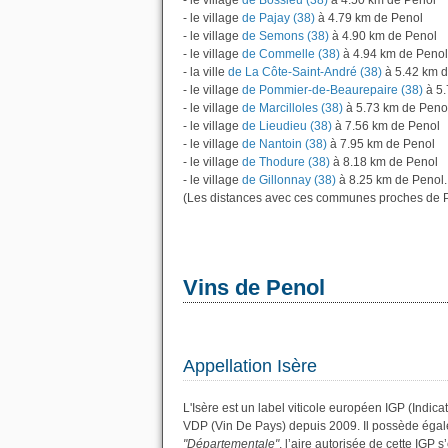
- le village
de Bossieu (38)
à 4.50 km de Penol
- le village
de Pajay (38)
à 4.79 km de Penol
- le village
de Semons (38)
à 4.90 km de Penol
- le village
de Commelle (38)
à 4.94 km de Penol
- la ville
de La Côte-Saint-André (38)
à 5.42 km d
- le village
de Pommier-de-Beaurepaire (38)
à 5.
- le village
de Marcilloles (38)
à 5.73 km de Peno
- le village
de Lieudieu (38)
à 7.56 km de Penol
- le village
de Nantoin (38)
à 7.95 km de Penol
- le village
de Thodure (38)
à 8.18 km de Penol
- le village
de Gillonnay (38)
à 8.25 km de Penol.
(Les distances avec ces communes proches de P
Vins de Penol
Appellation Isère
L'Isère est un label viticole européen IGP (Indic
VDP (Vin De Pays) depuis 2009. Il possède éga
"Départementale"
, l’aire autorisée de cette IGP 