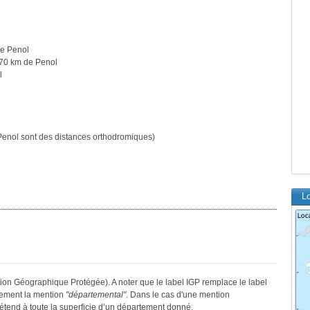
e Penol
70 km de Penol
l
enol sont des distances orthodromiques)
Lo
ation Géographique Protégée). A noter que le label IGP remplace le label
lement la mention
"départemental"
. Dans le cas d'une mention
s’étend à toute la superficie d’un département donné.