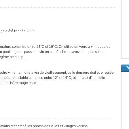
ouge a été l'année 2005.
pérature comprise entre 14°C et 16°C. On utilise un verre à vin rouge de
On peut toujours passer le vin en carafe si vous avez bien pris soin de
ygène ne nuit p...
Pu
tre vin en armoire à vin de vieillissement, cette dernière doit être réglée
température stable comprise entre 12° et 14°C, et un taux d'humidité
ur l'Isère rouge est d...
vons recherché les photos des villes et villages voisins.