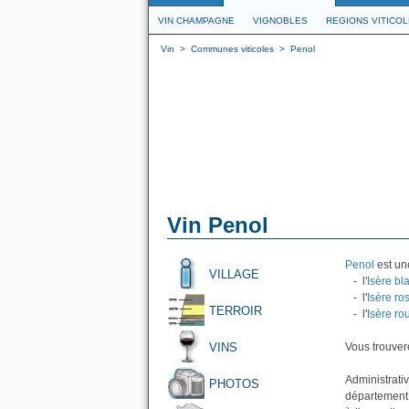
VIN CHAMPAGNE
VIGNOBLES
REGIONS VITICO
Vin
>
Communes viticoles
>
Penol
Vin Penol
Penol
est une
VILLAGE
- l'
Isère bl
- l'
Isère ro
TERROIR
- l'
Isère ro
VINS
Vous trouvere
Administrati
PHOTOS
département 