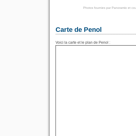
Photos fournies par
Panoramio
et cou
Carte de Penol
Voici la carte et le plan de Penol :