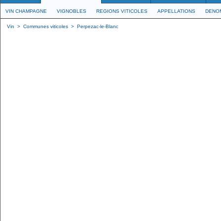
VIN CHAMPAGNE
VIGNOBLES
REGIONS VITICOLES
APPELLATIONS
DENO
Vin
>
Communes viticoles
>
Perpezac-le-Blanc