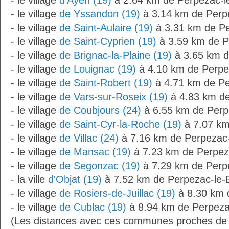
- le village
d'Ayen (19)
à 2.64 km de Perpezac-l
- le village
de Yssandon (19)
à 3.14 km de Perp
- le village
de Saint-Aulaire (19)
à 3.31 km de Pe
- le village
de Saint-Cyprien (19)
à 3.59 km de P
- le village
de Brignac-la-Plaine (19)
à 3.65 km d
- le village
de Louignac (19)
à 4.10 km de Perpe
- le village
de Saint-Robert (19)
à 4.71 km de Pe
- le village
de Vars-sur-Roseix (19)
à 4.83 km de
- le village
de Coubjours (24)
à 6.55 km de Perp
- le village
de Saint-Cyr-la-Roche (19)
à 7.07 km
- le village
de Villac (24)
à 7.16 km de Perpezac-
- le village
de Mansac (19)
à 7.23 km de Perpez
- le village
de Segonzac (19)
à 7.29 km de Perp
- la ville
d'Objat (19)
à 7.52 km de Perpezac-le-
- le village
de Rosiers-de-Juillac (19)
à 8.30 km 
- le village
de Cublac (19)
à 8.94 km de Perpeza
(Les distances avec ces communes proches de 