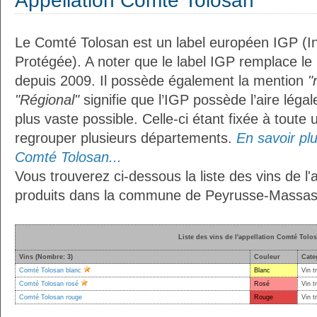
Appellation Comté Tolosan
Le Comté Tolosan est un label européen IGP (I
Protégée). A noter que le label IGP remplace le
depuis 2009. Il possède également la mention
"
"Régional"
signifie que l’IGP possède l’aire légal
plus vaste possible. Celle-ci étant fixée à toute
regrouper plusieurs départements.
En savoir plus
Comté Tolosan...
Vous trouverez ci-dessous la liste des vins de l
produits dans la commune de Peyrusse-Massas
Liste des vins de l'appellation Comté Tolo
Vins (Nombre: 3)
Couleur
Cate
Comté Tolosan blanc
Blanc
Vin t
Comté Tolosan rosé
Rosé
Vin t
Comté Tolosan rouge
Rouge
Vin t