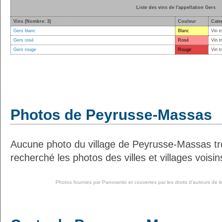
Liste des vins de l'appellation Gers
Vins (Nombre: 3)
Couleur
Cate
Gers blanc
Blanc
Vin t
Gers rosé
Rosé
Vin t
Gers rouge
Rouge
Vin t
Photos de Peyrusse-Massas
Aucune photo du village de Peyrusse-Massas t
recherché les photos des villes et villages voisin
Photos fournies par
Panoramio
et couvertes par les droits d'auteurs de l