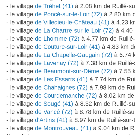
- le village
de Tréhet (41)
à 2.08 km de Ruillé-su
- le village
de Poncé-sur-le-Loir (72)
à 2.80 km de
- le village
de Villedieu-le-Château (41)
à 4.23 km
- le village
de La Chartre-sur-le-Loir (72)
à 4.40 
- le village
de Lhomme (72)
à 4.77 km de Ruillé-
- le village
de Couture-sur-Loir (41)
à 4.83 km de
- le village
de La Chapelle-Gaugain (72)
à 6.74 k
- le village
de Lavenay (72)
à 7.38 km de Ruillé-
- le village
de Beaumont-sur-Dême (72)
à 7.55 k
- le village
de Les Essarts (41)
à 7.74 km de Ruil
- le village
de Chahaignes (72)
à 7.98 km de Ruil
- le village
de Courdemanche (72)
à 8.02 km de R
- le village
de Sougé (41)
à 8.32 km de Ruillé-su
- le village
de Vancé (72)
à 8.78 km de Ruillé-sur
- le village
d'Artins (41)
à 8.97 km de Ruillé-sur-
- le village
de Montrouveau (41)
à 9.04 km de Rui