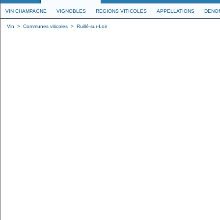
VIN CHAMPAGNE
VIGNOBLES
REGIONS VITICOLES
APPELLATIONS
DENO
Vin
>
Communes viticoles
>
Ruillé-sur-Loir