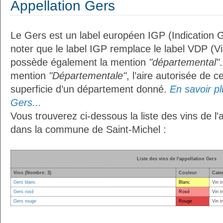
Appellation Gers
Le Gers est un label européen IGP (Indication 
noter que le label IGP remplace le label VDP (V
possède également la mention
"départemental"
mention
"Départementale"
, l’aire autorisée de c
superficie d’un département donné.
En savoir plu
Gers...
Vous trouverez ci-dessous la liste des vins de l'
dans la commune de Saint-Michel :
Liste des vins de l'appellation Gers
Vins (Nombre: 3)
Couleur
Cate
Gers blanc
Blanc
Vin t
Gers rosé
Rosé
Vin t
Gers rouge
Rouge
Vin t