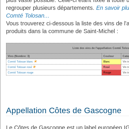
plus vaste possible. Celle-ci étant fixée à toute
regrouper plusieurs départements.
En savoir plus
Comté Tolosan...
Vous trouverez ci-dessous la liste des vins de l
produits dans la commune de Saint-Michel :
Liste des vins de l'appellation Comté Tolo
Vins (Nombre: 3)
Couleur
Cate
Comté Tolosan blanc
Blanc
Vin t
Comté Tolosan rosé
Rosé
Vin t
Comté Tolosan rouge
Rouge
Vin t
Appellation Côtes de Gascogne
Le Côtes de Gascogne est un label européen IG