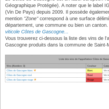
Géographique Protégée). A noter que le label I
(Vin De Pays) depuis 2009. Il possède égaleme
mention
"Zone"
correspond à une surface délimi
département, une commune ou bien un canton
viticole Côtes de Gascogne...
Vous trouverez ci-dessous la liste des vins de l'
Gascogne produits dans la commune de Saint-M
Liste des vins de l'appellation Côtes de Gas
Vins (Nombre: 3)
Couleur
Cate
Côtes de Gascogne blanc
Blanc
Vin t
Côtes de Gascogne rosé
Rosé
Vin t
Côtes de Gascogne rouge
Rouge
Vin t