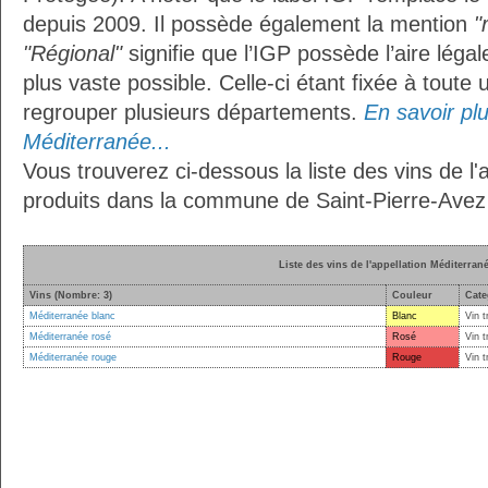
depuis 2009. Il possède également la mention
"
"Régional"
signifie que l’IGP possède l’aire légal
plus vaste possible. Celle-ci étant fixée à toute
regrouper plusieurs départements.
En savoir plus
Méditerranée...
Vous trouverez ci-dessous la liste des vins de l
produits dans la commune de Saint-Pierre-Avez
Liste des vins de l'appellation Méditerran
Vins (Nombre: 3)
Couleur
Cate
Méditerranée blanc
Blanc
Vin t
Méditerranée rosé
Rosé
Vin t
Méditerranée rouge
Rouge
Vin t