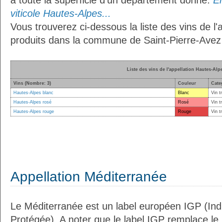
à toute la superficie d’un département donné.
En
viticole Hautes-Alpes...
Vous trouverez ci-dessous la liste des vins de l
produits dans la commune de Saint-Pierre-Avez
Liste des vins de l'appellation Hautes-Alp
Vins (Nombre: 3)
Couleur
Cate
Hautes-Alpes blanc
Blanc
Vin t
Hautes-Alpes rosé
Rosé
Vin t
Hautes-Alpes rouge
Rouge
Vin t
Appellation Méditerranée
Le Méditerranée est un label européen IGP (In
Protégée). A noter que le label IGP remplace le