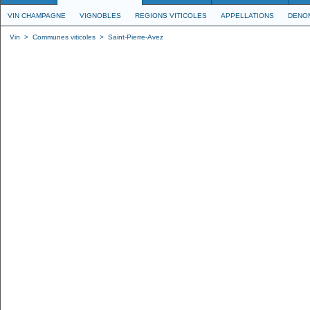
VIN CHAMPAGNE
VIGNOBLES
REGIONS VITICOLES
APPELLATIONS
DENO
Vin
>
Communes viticoles
>
Saint-Pierre-Avez