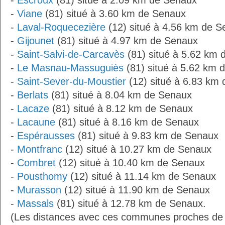
-
Escroux
(81) situé à 2.09 km de Senaux
-
Viane
(81) situé à 3.60 km de Senaux
-
Laval-Roquecezière
(12) situé à 4.56 km de 
-
Gijounet
(81) situé à 4.97 km de Senaux
-
Saint-Salvi-de-Carcavès
(81) situé à 5.62 km
-
Le Masnau-Massuguiès
(81) situé à 5.62 km 
-
Saint-Sever-du-Moustier
(12) situé à 6.83 km
-
Berlats
(81) situé à 8.04 km de Senaux
-
Lacaze
(81) situé à 8.12 km de Senaux
-
Lacaune
(81) situé à 8.16 km de Senaux
-
Espérausses
(81) situé à 9.83 km de Senaux
-
Montfranc
(12) situé à 10.27 km de Senaux
-
Combret
(12) situé à 10.40 km de Senaux
-
Pousthomy
(12) situé à 11.14 km de Senaux
-
Murasson
(12) situé à 11.90 km de Senaux
-
Massals
(81) situé à 12.78 km de Senaux.
(Les distances avec ces communes proches de