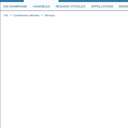
VIN CHAMPAGNE
VIGNOBLES
REGIONS VITICOLES
APPELLATIONS
DENO
Vin
>
Communes viticoles
>
Senaux