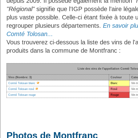
depuis 2009. Il possède également la mention
"
"Régional"
signifie que l’IGP possède l’aire légal
plus vaste possible. Celle-ci étant fixée à toute
regrouper plusieurs départements.
En savoir plus
Comté Tolosan...
Vous trouverez ci-dessous la liste des vins de l
produits dans la commune de Montfranc :
Liste des vins de l'appellation Comté Tolo
Vins (Nombre: 3)
Couleur
Cate
Comté Tolosan blanc
Blanc
Vin t
Comté Tolosan rosé
Rosé
Vin t
Comté Tolosan rouge
Rouge
Vin t
Photos de Montfranc