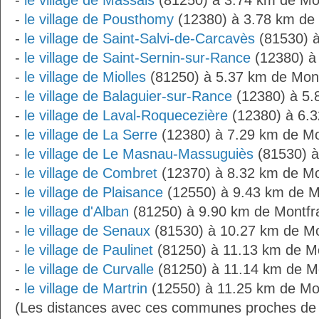
-
le village de Massals
(81250) à 3.74 km de Mo
-
le village de Pousthomy
(12380) à 3.78 km de
-
le village de Saint-Salvi-de-Carcavès
(81530) à
-
le village de Saint-Sernin-sur-Rance
(12380) à
-
le village de Miolles
(81250) à 5.37 km de Mon
-
le village de Balaguier-sur-Rance
(12380) à 5.
-
le village de Laval-Roquecezière
(12380) à 6.3
-
le village de La Serre
(12380) à 7.29 km de Mo
-
le village de Le Masnau-Massuguiès
(81530) à
-
le village de Combret
(12370) à 8.32 km de Mo
-
le village de Plaisance
(12550) à 9.43 km de M
-
le village d'Alban
(81250) à 9.90 km de Montfr
-
le village de Senaux
(81530) à 10.27 km de Mo
-
le village de Paulinet
(81250) à 11.13 km de M
-
le village de Curvalle
(81250) à 11.14 km de M
-
le village de Martrin
(12550) à 11.25 km de Mo
(Les distances avec ces communes proches de 