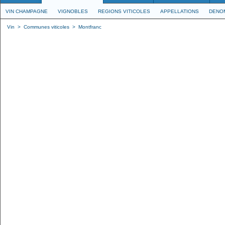
VIN CHAMPAGNE
VIGNOBLES
REGIONS VITICOLES
APPELLATIONS
DENO
Vin
>
Communes viticoles
>
Montfranc