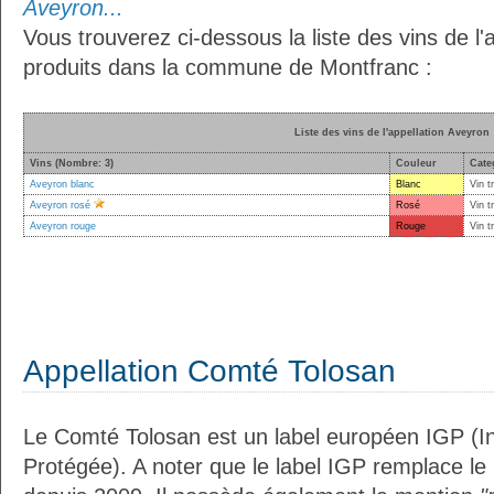
Aveyron...
Vous trouverez ci-dessous la liste des vins de l'
produits dans la commune de Montfranc :
Liste des vins de l'appellation Aveyron
Vins (Nombre: 3)
Couleur
Cate
Aveyron blanc
Blanc
Vin t
Aveyron rosé
Rosé
Vin t
Aveyron rouge
Rouge
Vin t
Appellation Comté Tolosan
Le Comté Tolosan est un label européen IGP (I
Protégée). A noter que le label IGP remplace le