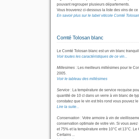
pouvant regrouper plusieurs départements.
Vous trouverez ci-dessous la liste des vins de c
En savoir plus sur le label viticole Comté Tolosan.
Comté Tolosan blanc
Le Comté Tolosan blanc est un vin blanc tranquil
Voir toutes les caractéristiques de ce vin...
Millesimes
: Les meilleurs millésimes pour le Co
2005.
Voir le tableau des millésimes
Service
: La température de service recquise pou
quantité de 10 cl dans un verre à vin blanc de ty
constatez que le vin est très rond vous pouvez le s
Lire la suite...
Conservation
: Votre armoire à vin de vieillisse
conservation optimale de votre vin. Si vous avez 
et 75% et la température entre 10°C et 13°C. L
Certains ...