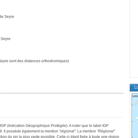
 de Seyre
e Seyre
eyre sont des distances orthodromiques)
Lo
IGP (Indication Géographique Protégée). A noter que le label IGP
9. Il possède également la mention
"régional"
. La mention
"Régional"
tion du vin la plus vaste possible. Celle-ci étant fixée à toute une région