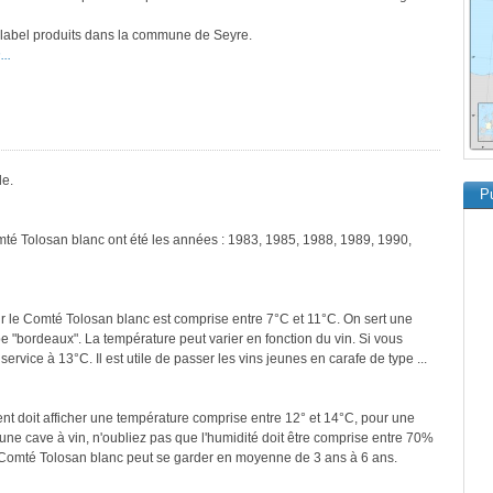
e label produits dans la commune de Seyre.
..
le.
Pu
mté Tolosan blanc ont été les années : 1983, 1985, 1988, 1989, 1990,
r le Comté Tolosan blanc est comprise entre 7°C et 11°C. On sert une
pe "bordeaux". La température peut varier en fonction du vin. Si vous
ervice à 13°C. Il est utile de passer les vins jeunes en carafe de type ...
ment doit afficher une température comprise entre 12° et 14°C, pour une
une cave à vin, n'oubliez pas que l'humidité doit être comprise entre 70%
e Comté Tolosan blanc peut se garder en moyenne de 3 ans à 6 ans.