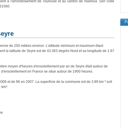
ient à l'arrondissement de Toulouse et au canton de Nailloux. Son code
 31560.
Pu
Seyre
nne de 250 mètres environ. L'altitude minimum et maximum étant
 la latitude de Seyre est de 43.363 degrés Nord et sa longitude de 1.67
bre moyen d'heures d'ensoleillement par an de Seyre était autour de
d'ensoleillement en France se situe autour de 1900 heures.
2006 et de 96 en 2007. La superficie de la commune est de 3.89 km ² soit
r km².
re