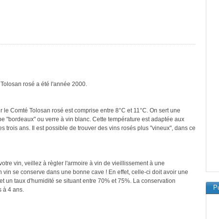
 Tolosan rosé a été l'année 2000.
r le Comté Tolosan rosé est comprise entre 8°C et 11°C. On sert une
ype "bordeaux" ou verre à vin blanc. Cette température est adaptée aux
 trois ans. Il est possible de trouver des vins rosés plus "vineux", dans ce
re vin, veillez à règler l'armoire à vin de vieillissement à une
vin se conserve dans une bonne cave ! En effet, celle-ci doit avoir une
et un taux d'humidité se situant entre 70% et 75%. La conservation
Pu
 à 4 ans.