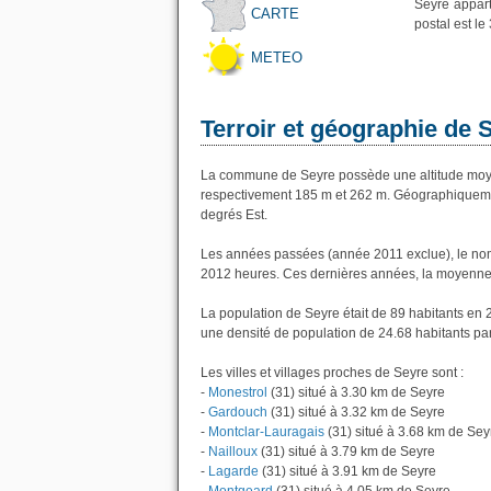
Seyre appart
CARTE
postal est le
METEO
Terroir et géographie de 
La commune de Seyre possède une altitude moye
respectivement 185 m et 262 m. Géographiquement
degrés Est.
Les années passées (année 2011 exclue), le nom
2012 heures. Ces dernières années, la moyenne 
La population de Seyre était de 89 habitants en 
une densité de population de 24.68 habitants pa
Les villes et villages proches de Seyre sont :
-
Monestrol
(31) situé à 3.30 km de Seyre
-
Gardouch
(31) situé à 3.32 km de Seyre
-
Montclar-Lauragais
(31) situé à 3.68 km de Sey
-
Nailloux
(31) situé à 3.79 km de Seyre
-
Lagarde
(31) situé à 3.91 km de Seyre