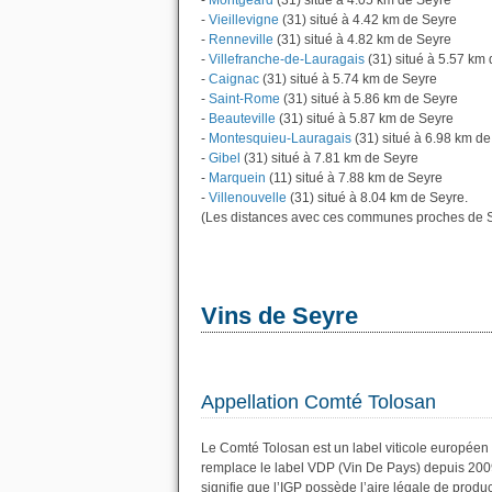
-
Montgeard
(31) situé à 4.05 km de Seyre
-
Vieillevigne
(31) situé à 4.42 km de Seyre
-
Renneville
(31) situé à 4.82 km de Seyre
-
Villefranche-de-Lauragais
(31) situé à 5.57 km
-
Caignac
(31) situé à 5.74 km de Seyre
-
Saint-Rome
(31) situé à 5.86 km de Seyre
-
Beauteville
(31) situé à 5.87 km de Seyre
-
Montesquieu-Lauragais
(31) situé à 6.98 km d
-
Gibel
(31) situé à 7.81 km de Seyre
-
Marquein
(11) situé à 7.88 km de Seyre
-
Villenouvelle
(31) situé à 8.04 km de Seyre.
(Les distances avec ces communes proches de S
Vins de Seyre
Appellation Comté Tolosan
Le Comté Tolosan est un label viticole européen 
remplace le label VDP (Vin De Pays) depuis 200
signifie que l’IGP possède l’aire légale de produc