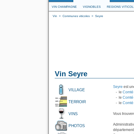
VIN CHAMPAGNE
VIGNOBLES
REGIONS VITICO
Vin
>
Communes viticoles
>
Seyre
Vin Seyre
Seyre
est une
VILLAGE
- le
Comté 
- le
Comté 
TERROIR
- le
Comté 
VINS
Vous trouvere
Administrati
PHOTOS
département