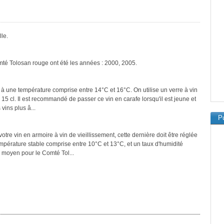
le.
mté Tolosan rouge ont été les années : 2000, 2005.
 à une température comprise entre 14°C et 16°C. On utilise un verre à vin
 15 cl. Il est recommandé de passer ce vin en carafe lorsqu'il est jeune et
vins plus â...
Pu
tre vin en armoire à vin de vieillissement, cette dernière doit être réglée
empérature stable comprise entre 10°C et 13°C, et un taux d'humidité
 moyen pour le Comté Tol...