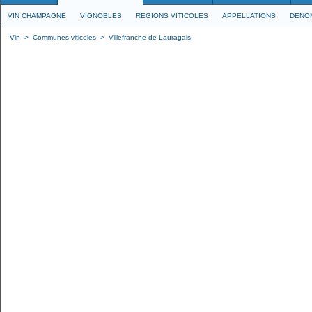
VIN CHAMPAGNE
VIGNOBLES
REGIONS VITICOLES
APPELLATIONS
DENO
Vin
>
Communes viticoles
>
Villefranche-de-Lauragais