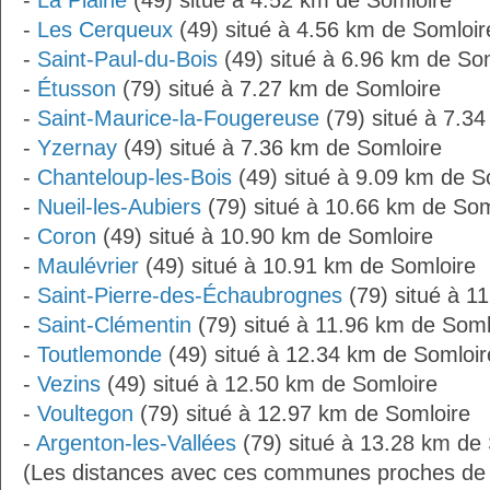
-
La Plaine
(49) situé à 4.52 km de Somloire
-
Les Cerqueux
(49) situé à 4.56 km de Somloir
-
Saint-Paul-du-Bois
(49) situé à 6.96 km de So
-
Étusson
(79) situé à 7.27 km de Somloire
-
Saint-Maurice-la-Fougereuse
(79) situé à 7.3
-
Yzernay
(49) situé à 7.36 km de Somloire
-
Chanteloup-les-Bois
(49) situé à 9.09 km de S
-
Nueil-les-Aubiers
(79) situé à 10.66 km de Som
-
Coron
(49) situé à 10.90 km de Somloire
-
Maulévrier
(49) situé à 10.91 km de Somloire
-
Saint-Pierre-des-Échaubrognes
(79) situé à 1
-
Saint-Clémentin
(79) situé à 11.96 km de Soml
-
Toutlemonde
(49) situé à 12.34 km de Somloir
-
Vezins
(49) situé à 12.50 km de Somloire
-
Voultegon
(79) situé à 12.97 km de Somloire
-
Argenton-les-Vallées
(79) situé à 13.28 km de 
(Les distances avec ces communes proches de 