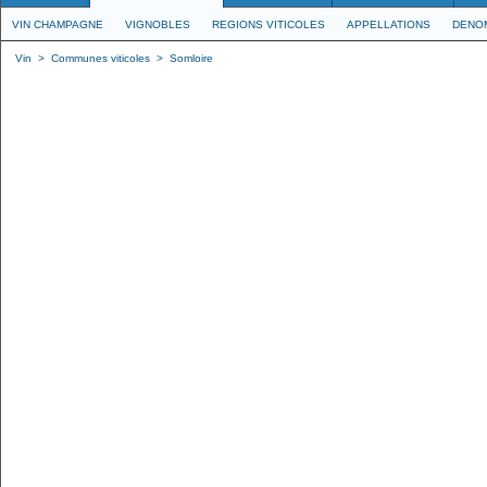
VIN CHAMPAGNE
VIGNOBLES
REGIONS VITICOLES
APPELLATIONS
DENO
Vin
>
Communes viticoles
>
Somloire