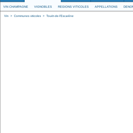
VIN CHAMPAGNE
VIGNOBLES
REGIONS VITICOLES
APPELLATIONS
DENO
Vin
>
Communes viticoles
>
Touët-de-l'Escarène