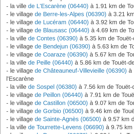
- la ville
de L'Escarène (06440)
à 1.91 km de To
- le village
de Berre-les-Alpes (06390)
à 3.21 km
- le village
de Lucéram (06440)
à 3.92 km de To
- le village
de Blausasc (06440)
à 4.69 km de To
- la ville
de Contes (06390)
à 5.35 km de Touët-
- le village
de Bendejun (06390)
à 5.63 km de To
- le village
de Coaraze (06390)
à 5.67 km de Tou
- la ville
de Peille (06440)
à 5.86 km de Touët-de
- le village
de Châteauneuf-Villevieille (06390)
à 
l'Escarène
- la ville
de Sospel (06380)
à 7.56 km de Touët-
- le village
de Peillon (06440)
à 7.91 km de Touë
- le village
de Castillon (06500)
à 9.07 km de Tou
- le village
de Gorbio (06500)
à 9.46 km de Touë
- le village
de Sainte-Agnès (06500)
à 9.57 km d
- la ville
de Tourrette-Levens (06690)
à 9.75 km 