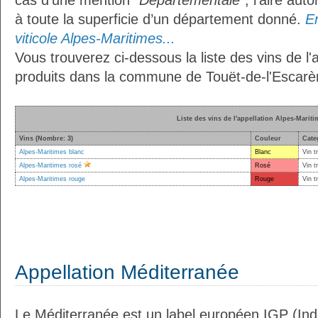
cas d'une mention
"Départementale"
, l’aire aut
à toute la superficie d’un département donné.
En
viticole Alpes-Maritimes...
Vous trouverez ci-dessous la liste des vins de l'
produits dans la commune de Touët-de-l'Escarè
Liste des vins de l'appellation Alpes-Mariti
Vins (Nombre: 3)
Couleur
Cate
Alpes-Maritimes blanc
Blanc
Vin t
Alpes-Maritimes rosé
Rosé
Vin t
Alpes-Maritimes rouge
Rouge
Vin t
Appellation Méditerranée
Le Méditerranée est un label européen IGP (In