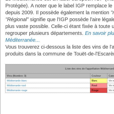
Protégée). A noter que le label IGP remplace le
depuis 2009. Il possède également la mention
"
"Régional"
signifie que l’IGP possède l’aire légal
plus vaste possible. Celle-ci étant fixée à toute
regrouper plusieurs départements.
En savoir plus
Méditerranée...
Vous trouverez ci-dessous la liste des vins de l
produits dans la commune de Touët-de-l'Escarè
Liste des vins de l'appellation Méditerran
Vins (Nombre: 3)
Couleur
Cate
Méditerranée blanc
Blanc
Vin t
Méditerranée rosé
Rosé
Vin t
Méditerranée rouge
Rouge
Vin t