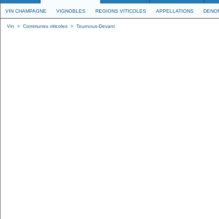
VIN CHAMPAGNE
VIGNOBLES
REGIONS VITICOLES
APPELLATIONS
DENO
Vin
>
Communes viticoles
>
Tournous-Devant