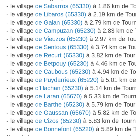
- le village
de Sabarros (65330)
à 1.86 km de T
- le village
de Libaros (65330)
à 2.19 km de Tou
- le village
de Galan (65330)
à 2.79 km de Tour
- le village
de Campuzan (65230)
à 2.83 km de 
- le village
de Vieuzos (65230)
à 2.97 km de To
- le village
de Sentous (65330)
à 3.74 km de To
- le village
de Recurt (65330)
à 3.82 km de Tou
- le village
de Betpouy (65230)
à 4.46 km de To
- le village
de Caubous (65230)
à 4.94 km de T
- le village
de Puydarrieux (65220)
à 5.01 km de
- le village
d'Hachan (65230)
à 5.14 km de Tour
- le village
de Laran (65670)
à 5.33 km de Tour
- le village
de Barthe (65230)
à 5.79 km de Tou
- le village
de Gaussan (65670)
à 5.82 km de T
- le village
de Cizos (65230)
à 5.83 km de Tour
- le village
de Bonnefont (65220)
à 5.89 km de 