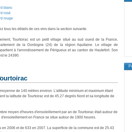
rd blanc
rd rosé
rd rouge
z tous les détails de ces vins dans la section suivante.
vement, Tourtoirac est un petit village situé au sud ouest de la France,
artement de la Dordogne (24) de la région Aquitaine. Le village de
ppartient à l'arrondissement de Périgueux et au canton de Hautefort. Son
est le 24390.
Pu
Tourtoirac
 moyenne de 140 mètres environ. L'altitude minimum et maximum étant
 la latitude de Tourtoirac est de 45.27 degrés Nord et sa longitude de
re moyen d'heures d'ensoleillement par an de Tourtoirac était autour de
d'ensoleillement en France se situe autour de 1900 heures.
nts en 2006 et de 633 en 2007. La superficie de la commune est de 25.43