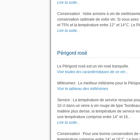
Lire la suite...
Conservation
: Votre armoire à vin de vieillisse
conservation optimale de votre vin. Si vous avez 
et 75% et la température entre 12° et 14°C. Le 
Lire la suite...
Périgord rosé
Le Périgord rosé est un vin rosé tranquille.
Voir toutes les caractéristiques de ce vin...
Millesimes
: Le meilleur millésime pour le Périgo
Voir le tableau des millésimes
Service
: La température de service recquise pou
10 cl dans un verre à vin rouge de type "bordeau
matière plus dense, la température de service est
une température comprise entre 14° et 16...
Lire la suite...
Conservation
: Pour une bonne conservation de vot
température comprise entre 14° et 16°C. Le bon v