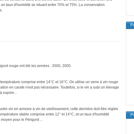
 un taux d'humidité se situant entre 70% et 75%. La conservation
s.
Pu
igord rouge ont été les années : 2000, 2005.
 température comprise entre 14°C et 16°C. On utilise un verre à vin rouge
ration en carafe n'est pas nécessaire. Toutefois, si le vin a subi un élevage
à exprim...
tre vin en armoire à vin de vieillissement, cette dernière doit être réglée
température stable comprise entre 12° et 14°C, et un taux d'humidité
Pu
moyen pour le Périgord ...