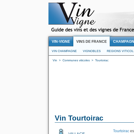
VIN-VIGNE
VINS DE FRANCE
CHAMPAG
VIN CHAMPAGNE
VIGNOBLES
REGIONS VITICO
Vin
>
Communes viticoles
>
Tourtoirac
Vin Tourtoirac
Tourtoirac
es