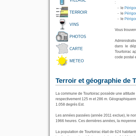
VILLAGE
:
- le
Périgo
TERROIR
- le
Périgo
- le
Périgo
VINS
Vous trouvere
PHOTOS
Administrati
dans le dép
CARTE
Tourtoirac a
code postal 
METEO
Terroir et géographie de 
La commune de Tourtoirac possède une altitude
respectivement 125 m et 286 m. Géographiquement
1.058 degrés Est.
Les années passées (année 2011 exclue), le nomb
1966 heures. Ces dernières années, la moyenne 
La population de Tourtoirac était de 624 habita