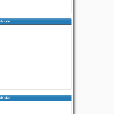
blicité
blicité