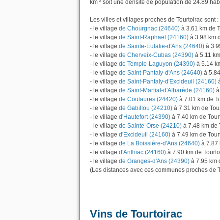
km ² soit une densité de population de 24.89 hab
Les villes et villages proches de Tourtoirac sont :
- le village
de Chourgnac (24640)
à 3.61 km de T
- le village
de Saint-Raphaël (24160)
à 3.98 km d
- le village
de Sainte-Eulalie-d'Ans (24640)
à 3.9
- le village
de Cherveix-Cubas (24390)
à 5.11 km
- le village
de Temple-Laguyon (24390)
à 5.14 km
- le village
de Saint-Pantaly-d'Ans (24640)
à 5.84
- le village
de Saint-Pantaly-d'Excideuil (24160)
à
- le village
de Saint-Martial-d'Albarède (24160)
à
- le village
de Coulaures (24420)
à 7.01 km de To
- le village
de Gabillou (24210)
à 7.31 km de Tour
- le village
d'Hautefort (24390)
à 7.40 km de Tour
- le village
de Sainte-Orse (24210)
à 7.48 km de 
- le village
d'Excideuil (24160)
à 7.49 km de Tour
- le village
de La Boissière-d'Ans (24640)
à 7.87 
- le village
d'Anlhiac (24160)
à 7.90 km de Tourto
- le village
de Granges-d'Ans (24390)
à 7.95 km d
(Les distances avec ces communes proches de To
Vins de Tourtoirac