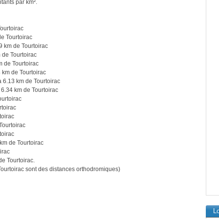
itants par km².
ourtoirac
e Tourtoirac
9 km de Tourtoirac
 de Tourtoirac
 de Tourtoirac
 km de Tourtoirac
 6.13 km de Tourtoirac
 6.34 km de Tourtoirac
urtoirac
toirac
toirac
Tourtoirac
toirac
km de Tourtoirac
irac
e Tourtoirac.
urtoirac sont des distances orthodromiques)
Lo