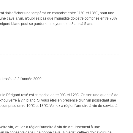
ment doit afficher une température comprise entre 11°C et 13°C, pour une
une cave à vin, n'oubliez pas que l'humidité doit être comprise entre 70%
Périgord blanc peut se garder en moyenne de 3 ans à 5 ans.
rd rosé a été l'année 2000.
r le Périgord rosé est comprise entre 9°C et 12°C. On sert une quantité de
x" ou verre à vin blanc. Si vous êtes en présence d'un vin possédant une
 comprise entre 10°C et 13°C. Veillez à règler l'armoire à vin de service à
re vin, veillez à règler l'armoire à vin de vieillissement à une
in se conserve dans une bonne cave ! En effet, celle-ci doit avoir une