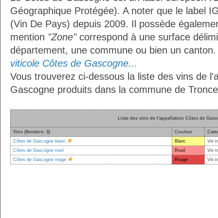
Géographique Protégée). A noter que le label I
(Vin De Pays) depuis 2009. Il possède égaleme
mention
"Zone"
correspond à une surface délimi
département, une commune ou bien un canton
viticole Côtes de Gascogne...
Vous trouverez ci-dessous la liste des vins de l'
Gascogne produits dans la commune de Tronce
Liste des vins de l'appellation Côtes de Gas
Vins (Nombre: 3)
Couleur
Cate
Côtes de Gascogne blanc
Blanc
Vin t
Côtes de Gascogne rosé
Rosé
Vin t
Côtes de Gascogne rouge
Rouge
Vin t