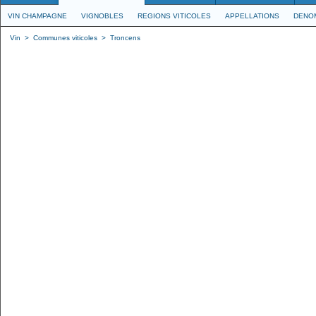
VIN CHAMPAGNE
VIGNOBLES
REGIONS VITICOLES
APPELLATIONS
DENO
Vin
>
Communes viticoles
>
Troncens