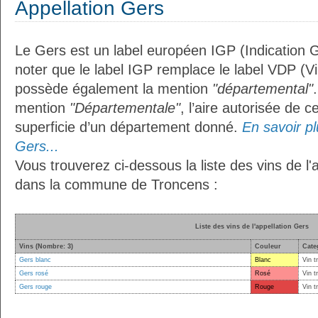
Appellation Gers
Le Gers est un label européen IGP (Indication 
noter que le label IGP remplace le label VDP (V
possède également la mention
"départemental"
mention
"Départementale"
, l’aire autorisée de c
superficie d’un département donné.
En savoir plu
Gers...
Vous trouverez ci-dessous la liste des vins de l'
dans la commune de Troncens :
Liste des vins de l'appellation Gers
Vins (Nombre: 3)
Couleur
Cate
Gers blanc
Blanc
Vin t
Gers rosé
Rosé
Vin t
Gers rouge
Rouge
Vin t