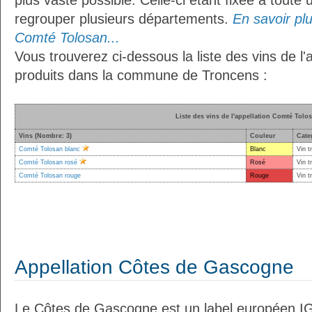
plus vaste possible. Celle-ci étant fixée à toute
regrouper plusieurs départements.
En savoir plus
Comté Tolosan...
Vous trouverez ci-dessous la liste des vins de l
produits dans la commune de Troncens :
Liste des vins de l'appellation Comté Tolo
Vins (Nombre: 3)
Couleur
Cate
Comté Tolosan blanc
Blanc
Vin t
Comté Tolosan rosé
Rosé
Vin t
Comté Tolosan rouge
Rouge
Vin t
Appellation Côtes de Gascogne
Le Côtes de Gascogne est un label européen IG