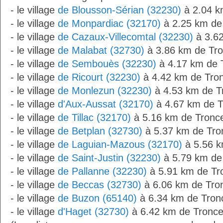
- le village
de Blousson-Sérian (32230)
à 2.04 k
- le village
de Monpardiac (32170)
à 2.25 km de
- le village
de Cazaux-Villecomtal (32230)
à 3.6
- le village
de Malabat (32730)
à 3.86 km de Tr
- le village
de Sembouès (32230)
à 4.17 km de 
- le village
de Ricourt (32230)
à 4.42 km de Tro
- le village
de Monlezun (32230)
à 4.53 km de T
- le village
d'Aux-Aussat (32170)
à 4.67 km de 
- le village
de Tillac (32170)
à 5.16 km de Tronc
- le village
de Betplan (32730)
à 5.37 km de Tro
- le village
de Laguian-Mazous (32170)
à 5.56 k
- le village
de Saint-Justin (32230)
à 5.79 km de
- le village
de Pallanne (32230)
à 5.91 km de Tr
- le village
de Beccas (32730)
à 6.06 km de Tro
- le village
de Buzon (65140)
à 6.34 km de Tron
- le village
d'Haget (32730)
à 6.42 km de Tronce