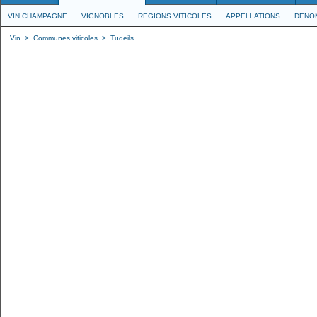
VIN CHAMPAGNE
VIGNOBLES
REGIONS VITICOLES
APPELLATIONS
DENO
Vin
>
Communes viticoles
>
Tudeils