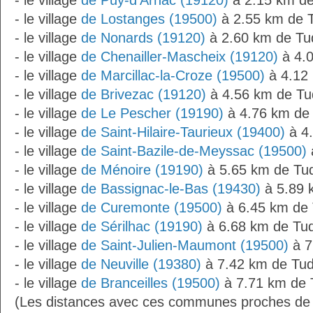
- le village
de Puy-d'Arnac (19120)
à 2.15 km de
- le village
de Lostanges (19500)
à 2.55 km de T
- le village
de Nonards (19120)
à 2.60 km de Tud
- le village
de Chenailler-Mascheix (19120)
à 4.0
- le village
de Marcillac-la-Croze (19500)
à 4.12 
- le village
de Brivezac (19120)
à 4.56 km de Tud
- le village
de Le Pescher (19190)
à 4.76 km de 
- le village
de Saint-Hilaire-Taurieux (19400)
à 4.
- le village
de Saint-Bazile-de-Meyssac (19500)
- le village
de Ménoire (19190)
à 5.65 km de Tud
- le village
de Bassignac-le-Bas (19430)
à 5.89 
- le village
de Curemonte (19500)
à 6.45 km de 
- le village
de Sérilhac (19190)
à 6.68 km de Tud
- le village
de Saint-Julien-Maumont (19500)
à 7
- le village
de Neuville (19380)
à 7.42 km de Tud
- le village
de Branceilles (19500)
à 7.71 km de T
(Les distances avec ces communes proches de T