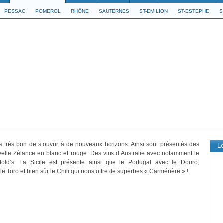
PESSAC
POMEROL
RHÔNE
SAUTERNES
ST-EMILION
ST-ESTÈPHE
S
urs très bon de s’ouvrir à de nouveaux horizons. Ainsi sont présentés des
L
elle Zélance en blanc et rouge. Des vins d’Australie avec notamment le
old’s. La Sicile est présente ainsi que le Portugal avec le Douro,
le Toro et bien sûr le Chili qui nous offre de superbes « Carménère » !