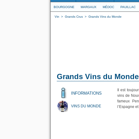
BOURGOGNE
MARGAUX
MÉDOC
PAUILLAC
Vin
>
Grands Crus
>
Grands Vins du Monde
Grands Vins du Monde
Il est toujo
INFORMATIONS
vins de Nouv
fameux Penf
VINS DU MONDE
l’Espagne et 