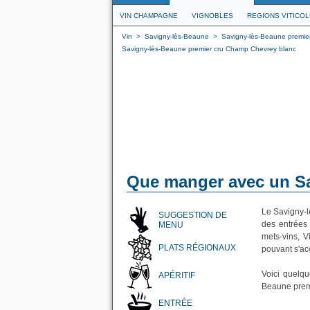
VIN CHAMPAGNE
VIGNOBLES
REGIONS VITICO
Vin
>
Savigny-lès-Beaune
>
Savigny-lès-Beaune premie
Savigny-lès-Beaune premier cru Champ Chevrey blanc
Que manger avec un Sa
Le Savigny-l
SUGGESTION DE
des entrées
MENU
mets-vins, V
PLATS RÉGIONAUX
pouvant s'ac
Voici quelq
APÉRITIF
Beaune prem
ENTRÉE