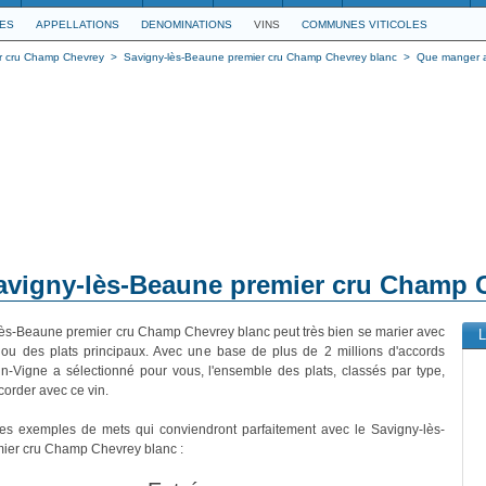
LES
APPELLATIONS
DENOMINATIONS
VINS
COMMUNES VITICOLES
r cru Champ Chevrey
>
Savigny-lès-Beaune premier cru Champ Chevrey blanc
>
Que manger a
vigny-lès-Beaune premier cru Champ C
ès-Beaune premier cru Champ Chevrey blanc peut très bien se marier avec
L
 ou des plats principaux. Avec une base de plus de 2 millions d'accords
in-Vigne a sélectionné pour vous, l'ensemble des plats, classés par type,
corder avec ce vin.
ues exemples de mets qui conviendront parfaitement avec le Savigny-lès-
ier cru Champ Chevrey blanc :