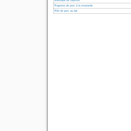
Marinade de saumon
Rognons de porc à la moutarde
Rôti de porc au lait