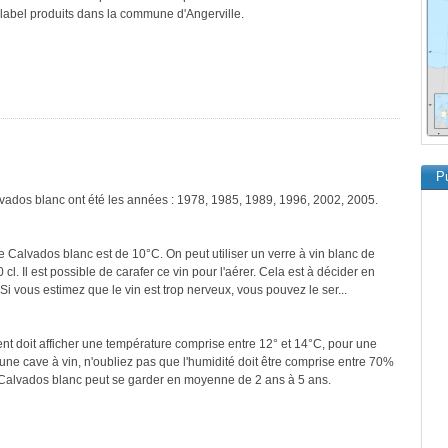
e label produits dans la commune d'Angerville.
Pu
lvados blanc ont été les années : 1978, 1985, 1989, 1996, 2002, 2005.
e Calvados blanc est de 10°C. On peut utiliser un verre à vin blanc de
cl. Il est possible de carafer ce vin pour l'aérer. Cela est à décider en
 Si vous estimez que le vin est trop nerveux, vous pouvez le ser...
ment doit afficher une température comprise entre 12° et 14°C, pour une
une cave à vin, n'oubliez pas que l'humidité doit être comprise entre 70%
 Calvados blanc peut se garder en moyenne de 2 ans à 5 ans.