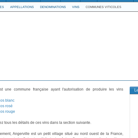
LES
APPELLATIONS
DENOMINATIONS
VINS
COMMUNES VITICOLES
t une commune française ayant l'autorisation de produire les vins
L
os blanc
os rosé
os rouge
z tous les détails de ces vins dans la section suivante.
vement, Angerville est un petit village situé au nord ouest de la France,