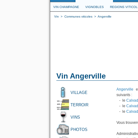
VIN CHAMPAGNE
VIGNOBLES
REGIONS VITICO
Vin
>
Communes viticoles
>
Angerville
Vin Angerville
Angerville
es
VILLAGE
suivants :
- le
Calvad
TERROIR
- le
Calvad
- le
Calvad
VINS
Vous trouvere
PHOTOS
Administrati