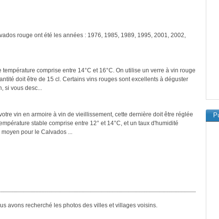
lvados rouge ont été les années : 1976, 1985, 1989, 1995, 2001, 2002,
e température comprise entre 14°C et 16°C. On utilise un verre à vin rouge
tité doit être de 15 cl. Certains vins rouges sont excellents à déguster
, si vous desc...
tre vin en armoire à vin de vieillissement, cette dernière doit être réglée
Pu
température stable comprise entre 12° et 14°C, et un taux d'humidité
 moyen pour le Calvados ...
s avons recherché les photos des villes et villages voisins.