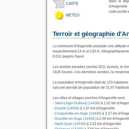
dans le dép
CARTE
d'Angerville
code postal 
METEO
Terroir et géographie d'An
La commune d'Angerville possède une altitude 
respectivement 14 m et 120 m. Géographiquement 
0.031 degrés Ouest.
Les années passées (année 2011 exclue), le nomb
1626 heures. Ces dernières années, la moyenne 
La population d'Angerville était de 125 habitant
soit une densité de population de 31.97 habitant
Les villes et villages proches d'Angerville sont :
-
Saint-Léger-Dubosq (14430)
à 1.02 km d'Angerv
-
Dozulé (14430)
à 1.07 km d'Angerville
-
Cricqueville-en-Auge (14430)
à 2.27 km d'Anger
-
Douville-en-Auge (14430)
à 2.50 km d'Angervil
-
Saint-Jouin (14430)
à 3.32 km d'Angerville