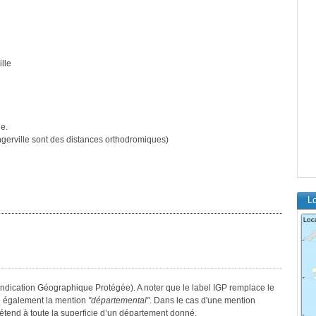
lle
le.
erville sont des distances orthodromiques)
Lo
Indication Géographique Protégée). A noter que le label IGP remplace le
e également la mention
"départemental"
. Dans le cas d'une mention
s’étend à toute la superficie d’un département donné.