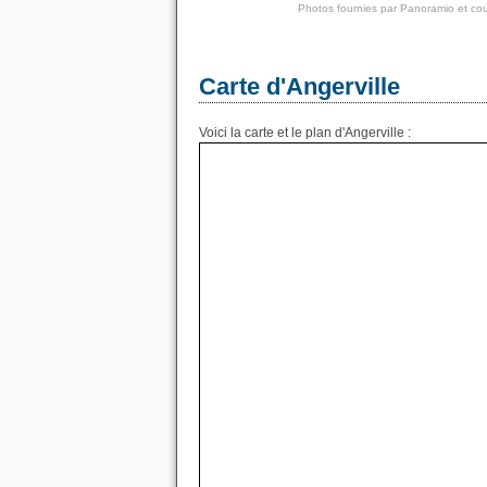
Photos fournies par
Panoramio
et cou
Carte d'Angerville
Voici la carte et le plan d'Angerville :