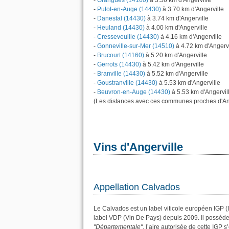
-
Grangues (14160)
à 3.56 km d'Angerville
-
Putot-en-Auge (14430)
à 3.70 km d'Angerville
-
Danestal (14430)
à 3.74 km d'Angerville
-
Heuland (14430)
à 4.00 km d'Angerville
-
Cresseveuille (14430)
à 4.16 km d'Angerville
-
Gonneville-sur-Mer (14510)
à 4.72 km d'Angervi
-
Brucourt (14160)
à 5.20 km d'Angerville
-
Gerrots (14430)
à 5.42 km d'Angerville
-
Branville (14430)
à 5.52 km d'Angerville
-
Goustranville (14430)
à 5.53 km d'Angerville
-
Beuvron-en-Auge (14430)
à 5.53 km d'Angervil
(Les distances avec ces communes proches d'Ang
Vins d'Angerville
Appellation Calvados
Le Calvados est un label viticole européen IGP (
label VDP (Vin De Pays) depuis 2009. Il possèd
"Départementale"
, l’aire autorisée de cette IGP 