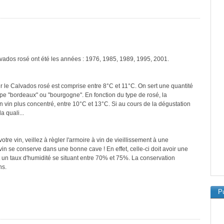
lvados rosé ont été les années : 1976, 1985, 1989, 1995, 2001.
r le Calvados rosé est comprise entre 8°C et 11°C. On sert une quantité
ype "bordeaux" ou "bourgogne". En fonction du type de rosé, la
n vin plus concentré, entre 10°C et 13°C. Si au cours de la dégustation
a quali...
re vin, veillez à règler l'armoire à vin de vieillissement à une
in se conserve dans une bonne cave ! En effet, celle-ci doit avoir une
 un taux d'humidité se situant entre 70% et 75%. La conservation
ns.
Pu