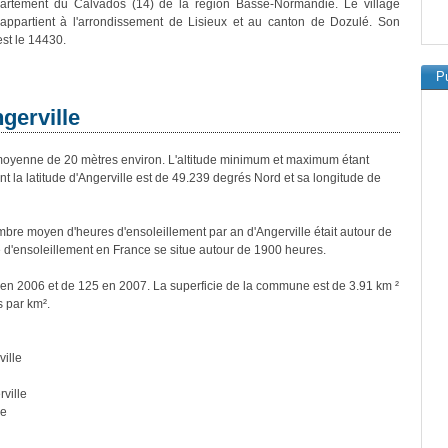
artement du Calvados (14) de la région Basse-Normandie. Le village
 appartient à l'arrondissement de Lisieux et au canton de Dozulé. Son
est le 14430.
Pu
gerville
moyenne de 20 mètres environ. L'altitude minimum et maximum étant
la latitude d'Angerville est de 49.239 degrés Nord et sa longitude de
re moyen d'heures d'ensoleillement par an d'Angerville était autour de
d'ensoleillement en France se situe autour de 1900 heures.
s en 2006 et de 125 en 2007. La superficie de la commune est de 3.91 km ²
s par km².
ille
ville
le