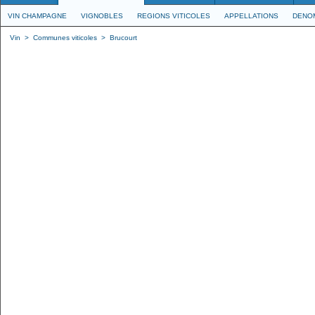
VIN CHAMPAGNE
VIGNOBLES
REGIONS VITICOLES
APPELLATIONS
DENO
Vin
>
Communes viticoles
>
Brucourt