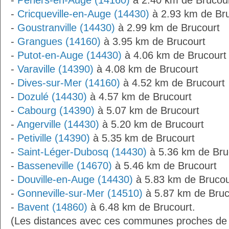
-
Périers-en-Auge (14160)
à 2.40 km de Brucou
-
Cricqueville-en-Auge (14430)
à 2.93 km de Br
-
Goustranville (14430)
à 2.99 km de Brucourt
-
Grangues (14160)
à 3.95 km de Brucourt
-
Putot-en-Auge (14430)
à 4.06 km de Brucourt
-
Varaville (14390)
à 4.08 km de Brucourt
-
Dives-sur-Mer (14160)
à 4.52 km de Brucourt
-
Dozulé (14430)
à 4.57 km de Brucourt
-
Cabourg (14390)
à 5.07 km de Brucourt
-
Angerville (14430)
à 5.20 km de Brucourt
-
Petiville (14390)
à 5.35 km de Brucourt
-
Saint-Léger-Dubosq (14430)
à 5.36 km de Bru
-
Basseneville (14670)
à 5.46 km de Brucourt
-
Douville-en-Auge (14430)
à 5.83 km de Brucou
-
Gonneville-sur-Mer (14510)
à 5.87 km de Bruc
-
Bavent (14860)
à 6.48 km de Brucourt.
(Les distances avec ces communes proches de 