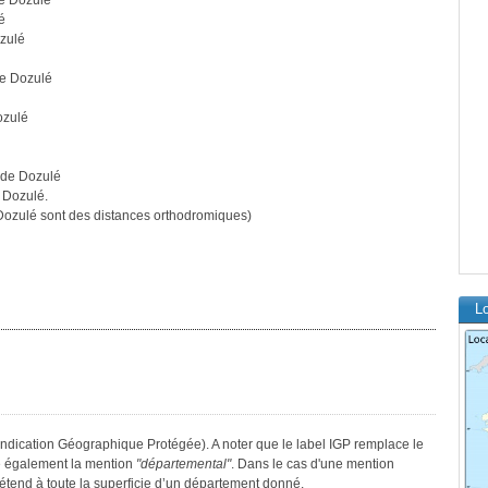
e Dozulé
é
zulé
e Dozulé
ozulé
 de Dozulé
 Dozulé.
ozulé sont des distances orthodromiques)
Lo
Indication Géographique Protégée). A noter que le label IGP remplace le
e également la mention
"départemental"
. Dans le cas d'une mention
s’étend à toute la superficie d’un département donné.