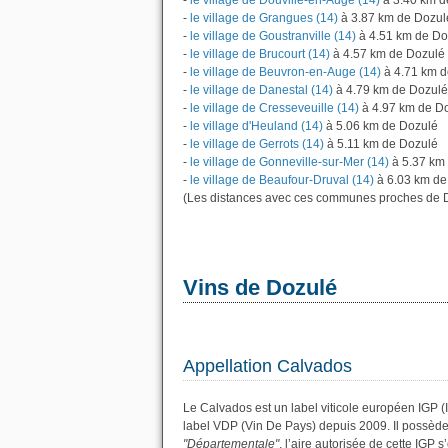
-
le village de Douville-en-Auge (14)
à 3.40 km d
-
le village de Grangues (14)
à 3.87 km de Dozul
-
le village de Goustranville (14)
à 4.51 km de Do
-
le village de Brucourt (14)
à 4.57 km de Dozulé
-
le village de Beuvron-en-Auge (14)
à 4.71 km d
-
le village de Danestal (14)
à 4.79 km de Dozulé
-
le village de Cresseveuille (14)
à 4.97 km de D
-
le village d'Heuland (14)
à 5.06 km de Dozulé
-
le village de Gerrots (14)
à 5.11 km de Dozulé
-
le village de Gonneville-sur-Mer (14)
à 5.37 km
-
le village de Beaufour-Druval (14)
à 6.03 km de
(Les distances avec ces communes proches de D
Vins de Dozulé
Appellation Calvados
Le Calvados est un label viticole européen IGP (
label VDP (Vin De Pays) depuis 2009. Il possèd
"Départementale"
, l’aire autorisée de cette IGP 