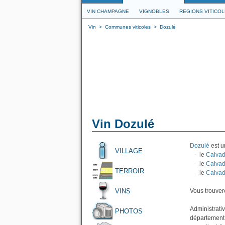
VIN CHAMPAGNE
VIGNOBLES
REGIONS VITICO
Vin
>
Communes viticoles
>
Dozulé
Vin Dozulé
Dozulé
est u
VILLAGE
- le
Calvad
- le
Calvad
TERROIR
- le
Calvad
VINS
Vous trouvere
Administrati
PHOTOS
département