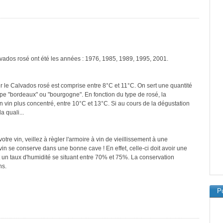
lvados rosé ont été les années : 1976, 1985, 1989, 1995, 2001.
r le Calvados rosé est comprise entre 8°C et 11°C. On sert une quantité
ype "bordeaux" ou "bourgogne". En fonction du type de rosé, la
n vin plus concentré, entre 10°C et 13°C. Si au cours de la dégustation
a quali...
re vin, veillez à règler l'armoire à vin de vieillissement à une
in se conserve dans une bonne cave ! En effet, celle-ci doit avoir une
 un taux d'humidité se situant entre 70% et 75%. La conservation
ns.
Pu