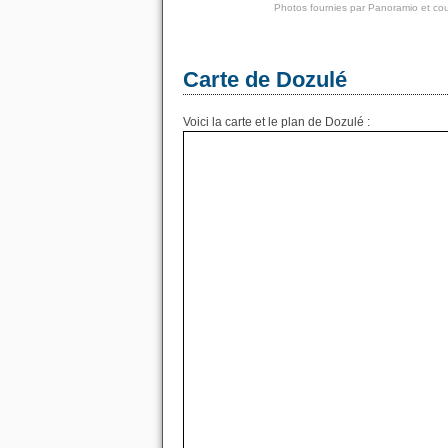
Photos fournies par
Panoramio
et cou
Carte de Dozulé
Voici la carte et le plan de Dozulé :