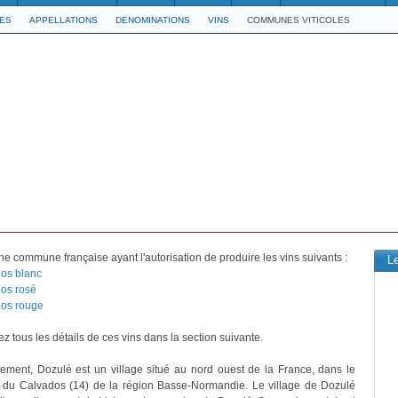
LES
APPELLATIONS
DENOMINATIONS
VINS
COMMUNES VITICOLES
ne commune française ayant l'autorisation de produire les vins suivants :
L
os blanc
os rosé
os rouge
z tous les détails de ces vins dans la section suivante.
vement, Dozulé est un village situé au nord ouest de la France, dans le
 du Calvados (14) de la région Basse-Normandie. Le village de Dozulé