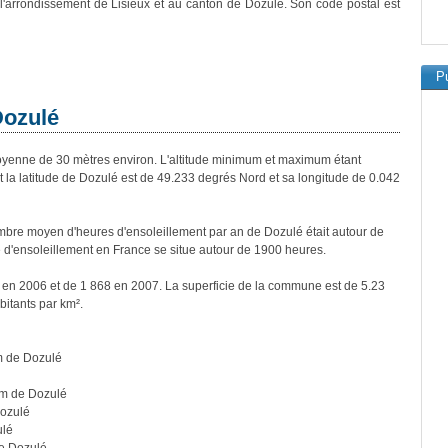
 l'arrondissement de Lisieux et au canton de Dozulé. Son code postal est
Pu
Dozulé
enne de 30 mètres environ. L'altitude minimum et maximum étant
a latitude de Dozulé est de 49.233 degrés Nord et sa longitude de 0.042
bre moyen d'heures d'ensoleillement par an de Dozulé était autour de
d'ensoleillement en France se situe autour de 1900 heures.
s en 2006 et de 1 868 en 2007. La superficie de la commune est de 5.23
bitants par km².
m de Dozulé
km de Dozulé
ozulé
ulé