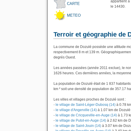
appartient à
CARTE
le 14430.
METEO
Terroir et géographie de 
La commune de Dozulé possède une altitude moy
respectivement 8 m et 139 m. Géographiquement l
degrés Ouest.
Les années passées (année 2011 exclue), le nom
1626 heures. Ces dernières années, la moyenne 
La population de Dozulé était de 1 837 habitant
km ² soit une densité de population de 357.17 ha
Les villes et villages proches de Dozulé sont :
-
le village de Saint-Léger-Dubosq (14)
à 0.78 k
-
le village d'Angerville (14)
à 1.07 km de Dozulé
-
le village de Cricqueville-en-Auge (14)
à 1.73 
-
le village de Putot-en-Auge (14)
à 2.62 km de D
-
le village de Saint-Jouin (14)
à 3.07 km de Doz