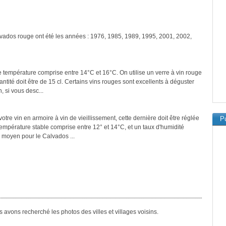
lvados rouge ont été les années : 1976, 1985, 1989, 1995, 2001, 2002,
e température comprise entre 14°C et 16°C. On utilise un verre à vin rouge
tité doit être de 15 cl. Certains vins rouges sont excellents à déguster
, si vous desc...
tre vin en armoire à vin de vieillissement, cette dernière doit être réglée
Pu
température stable comprise entre 12° et 14°C, et un taux d'humidité
 moyen pour le Calvados ...
avons recherché les photos des villes et villages voisins.