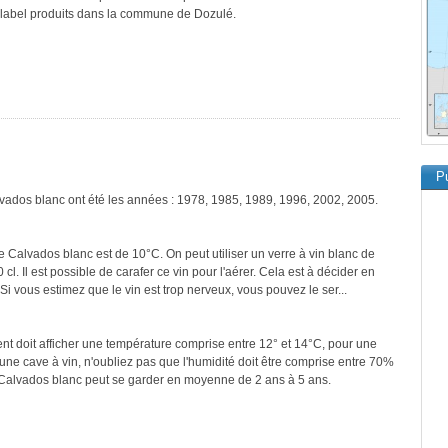
e label produits dans la commune de Dozulé.
Pu
lvados blanc ont été les années : 1978, 1985, 1989, 1996, 2002, 2005.
e Calvados blanc est de 10°C. On peut utiliser un verre à vin blanc de
cl. Il est possible de carafer ce vin pour l'aérer. Cela est à décider en
 Si vous estimez que le vin est trop nerveux, vous pouvez le ser...
ment doit afficher une température comprise entre 12° et 14°C, pour une
une cave à vin, n'oubliez pas que l'humidité doit être comprise entre 70%
 Calvados blanc peut se garder en moyenne de 2 ans à 5 ans.