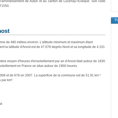
 l'arrondissement de Autun et au canton de Lucenay-l'Évêque. Son code
 71550.
Pu
nost
ne de 480 mètres environ. L'altitude minimum et maximum étant
 la latitude d'Anost est de 47.078 degrés Nord et sa longitude de 4.101
bre moyen d'heures d'ensoleillement par an d'Anost était autour de 1830
oleillement en France se situe autour de 1900 heures.
 2006 et de 678 en 2007. La superficie de la commune est de 51.91 km ²
s par km².
st