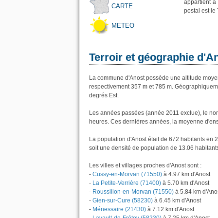
appartient à
CARTE
postal est le
METEO
Terroir et géographie d'A
La commune d'Anost possède une altitude moyen
respectivement 357 m et 785 m. Géographiquement
degrés Est.
Les années passées (année 2011 exclue), le nom
heures. Ces dernières années, la moyenne d'ens
La population d'Anost était de 672 habitants en
soit une densité de population de 13.06 habitant
Les villes et villages proches d'Anost sont :
-
Cussy-en-Morvan (71550)
à 4.97 km d'Anost
-
La Petite-Verrière (71400)
à 5.70 km d'Anost
-
Roussillon-en-Morvan (71550)
à 5.84 km d'Ano
-
Gien-sur-Cure (58230)
à 6.45 km d'Anost
-
Ménessaire (21430)
à 7.12 km d'Anost