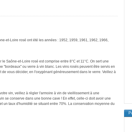
ône-et-Loire rosé ont été les années : 1952, 1959, 1961, 1962, 1966,
r le Saône-et-Loire rosé est comprise entre 8°C et 11°C. On sert une
pe "bordeaux" ou verre à vin blanc. Les vins rosés peuvent être servis en
nt de vous décider, en l'oxygénant généreusement dans le verre. Veillez à
re vin, veillez à règler l'armoire à vin de vieillissement à une
in se conserve dans une bonne cave ! En effet, celle-ci doit avoir une
et un taux d'humidité se situant entre 70%. La conservation moyenne du
Pu