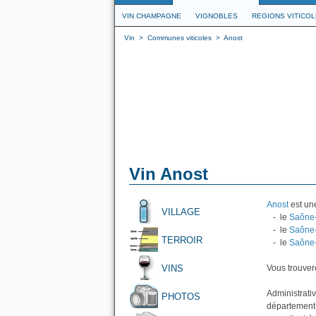
VIN CHAMPAGNE
VIGNOBLES
REGIONS VITICO
Vin
>
Communes viticoles
>
Anost
Vin Anost
Anost
est une
VILLAGE
- le
Saône-
- le
Saône-
TERROIR
- le
Saône-
VINS
Vous trouvere
Administrativ
PHOTOS
département