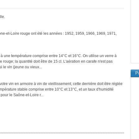
le.
ône-et-Loire rouge ont été les années : 1952, 1959, 1966, 1969, 1971,
 à une température comprise entre 14°C et 16°C. On utilise un verre à
rouge; la quantité doit être de 15 cl. L'aération en carafe n'est pas
 le vin (jeune ou vieux...
Pu
tre vin en armoire à vin de vieillissement, cette dernière doit être réglée
empérature stable comprise entre 10°C et 13°C, et un taux d'humidité
our le Saône-et-Loire r...