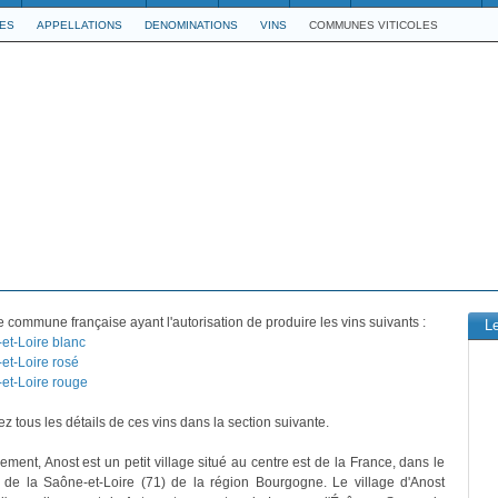
LES
APPELLATIONS
DENOMINATIONS
VINS
COMMUNES VITICOLES
 commune française ayant l'autorisation de produire les vins suivants :
L
et-Loire blanc
et-Loire rosé
et-Loire rouge
z tous les détails de ces vins dans la section suivante.
ement, Anost est un petit village situé au centre est de la France, dans le
 de la Saône-et-Loire (71) de la région Bourgogne. Le village d'Anost