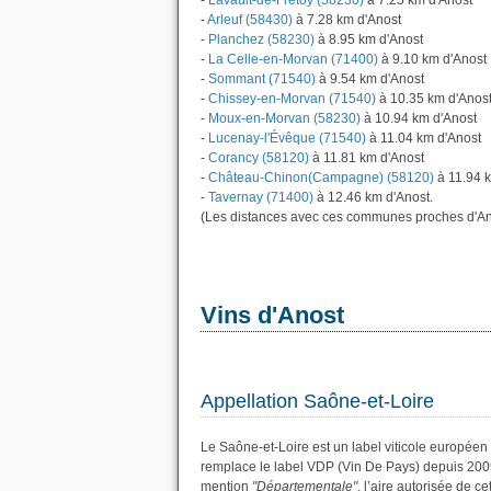
-
Lavault-de-Frétoy (58230)
à 7.25 km d'Anost
-
Arleuf (58430)
à 7.28 km d'Anost
-
Planchez (58230)
à 8.95 km d'Anost
-
La Celle-en-Morvan (71400)
à 9.10 km d'Anost
-
Sommant (71540)
à 9.54 km d'Anost
-
Chissey-en-Morvan (71540)
à 10.35 km d'Anos
-
Moux-en-Morvan (58230)
à 10.94 km d'Anost
-
Lucenay-l'Évêque (71540)
à 11.04 km d'Anost
-
Corancy (58120)
à 11.81 km d'Anost
-
Château-Chinon(Campagne) (58120)
à 11.94 
-
Tavernay (71400)
à 12.46 km d'Anost.
(Les distances avec ces communes proches d'An
Vins d'Anost
Appellation Saône-et-Loire
Le Saône-et-Loire est un label viticole européen
remplace le label VDP (Vin De Pays) depuis 200
mention
"Départementale"
, l’aire autorisée de c