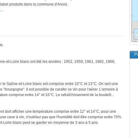
e label produits dans la commune d'Anost.
..
le.
Pu
ône-et-Loire blanc ont été les années : 1952, 1959, 1961, 1962, 1966,
r le Saône-et-Loire blanc est comprise entre 10°C et 13°C. On sert une
e "bourgogne". Il est possible de carafer ce vin pour l'aérer. L'armoire à
ure comprise entre 14° et 16°C. Le rafraîchissement de la bouteill...
ment doit afficher une température comprise entre 12° et 14°C, pour une
une cave à vin, n'oubliez pas que l'humidité doit être comprise entre 70%
et-Loire blanc peut se garder en moyenne de 3 ans à 5 ans.