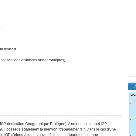
t
km d'Anost
ost sont des distances orthodromiques)
Lo
 IGP (Indication Géographique Protégée). A noter que le label IGP
9. Il possède également la mention
"départemental"
. Dans le cas d'une
ette IGP s’étend à toute la superficie d’un département donné.