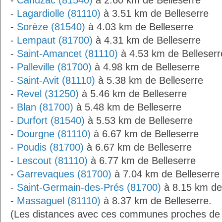
-
Cahuzac (81540)
à 2.60 km de Belleserre
-
Lagardiolle (81110)
à 3.51 km de Belleserre
-
Sorèze (81540)
à 4.03 km de Belleserre
-
Lempaut (81700)
à 4.31 km de Belleserre
-
Saint-Amancet (81110)
à 4.53 km de Belleserr
-
Palleville (81700)
à 4.98 km de Belleserre
-
Saint-Avit (81110)
à 5.38 km de Belleserre
-
Revel (31250)
à 5.46 km de Belleserre
-
Blan (81700)
à 5.48 km de Belleserre
-
Durfort (81540)
à 5.53 km de Belleserre
-
Dourgne (81110)
à 6.67 km de Belleserre
-
Poudis (81700)
à 6.67 km de Belleserre
-
Lescout (81110)
à 6.77 km de Belleserre
-
Garrevaques (81700)
à 7.04 km de Belleserre
-
Saint-Germain-des-Prés (81700)
à 8.15 km de
-
Massaguel (81110)
à 8.37 km de Belleserre.
(Les distances avec ces communes proches de 