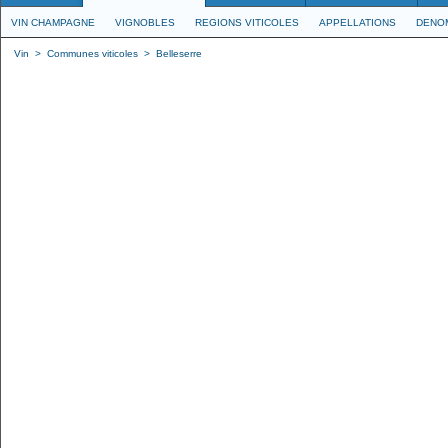
VIN CHAMPAGNE
VIGNOBLES
REGIONS VITICOLES
APPELLATIONS
DENO
Vin
>
Communes viticoles
>
Belleserre