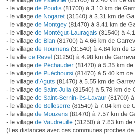
- le village
de Palleville
(81700) à 2.40 km de G
- le village
de Poudis
(81700) à 3.10 km de Gar
- le village
de Nogaret
(31540) à 3.31 km de Ga
- le village
de Montgey
(81470) à 3.41 km de G
- le village
de Montégut-Lauragais
(31540) à 4.
- le village
de Blan
(81700) à 4.66 km de Garre
- le village
de Roumens
(31540) à 4.84 km de 
- la ville
de Revel
(31250) à 4.98 km de Garrev
- le village
de Péchaudier
(81470) à 5.35 km de
- le village
de Puéchoursi
(81470) à 5.40 km de
- le village
d'Aguts
(81470) à 5.55 km de Garre
- le village
de Saint-Julia
(31540) à 5.78 km de 
- le village
de Saint-Sernin-lès-Lavaur
(81700) à
- le village
de Belleserre
(81540) à 7.04 km de 
- le village
de Mouzens
(81470) à 7.57 km de G
- le village
de Vaudreuille
(31250) à 7.83 km de
(Les distances avec ces communes proches de