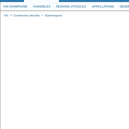
VIN CHAMPAGNE
VIGNOBLES
REGIONS VITICOLES
APPELLATIONS
DENO
Vin
>
Communes viticoles
>
Garrevaques