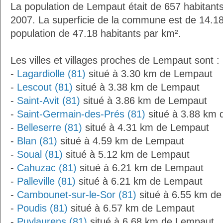
La population de Lempaut était de 657 habitant
2007. La superficie de la commune est de 14.18
population de 47.18 habitants par km².
Les villes et villages proches de Lempaut sont :
-
Lagardiolle (81)
situé à 3.30 km de Lempaut
-
Lescout (81)
situé à 3.38 km de Lempaut
-
Saint-Avit (81)
situé à 3.86 km de Lempaut
-
Saint-Germain-des-Prés (81)
situé à 3.88 km
-
Belleserre (81)
situé à 4.31 km de Lempaut
-
Blan (81)
situé à 4.59 km de Lempaut
-
Soual (81)
situé à 5.12 km de Lempaut
-
Cahuzac (81)
situé à 6.21 km de Lempaut
-
Palleville (81)
situé à 6.21 km de Lempaut
-
Cambounet-sur-le-Sor (81)
situé à 6.55 km d
-
Poudis (81)
situé à 6.57 km de Lempaut
-
Puylaurens (81)
situé à 6.68 km de Lempaut