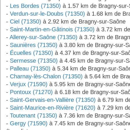
-
Les Bordes (71350)
à 1.57 km de Bragny-sur
-
Verdun-sur-le-Doubs (71350)
à 1.68 km de Br
-
Ciel (71350)
à 2.92 km de Bragny-sur-Saône
-
Saint-Martin-en-Gâtinois (71350)
à 3.72 km de
-
Allerey-sur-Saône (71350)
à 3.72 km de Bragn
-
Saunières (71350)
à 3.80 km de Bragny-sur-
-
Écuelles (71350)
à 4.37 km de Bragny-sur-Sa
-
Sermesse (71350)
à 4.45 km de Bragny-sur-
-
Palleau (71350)
à 5.34 km de Bragny-sur-Saô
-
Charnay-lès-Chalon (71350)
à 5.64 km de Bra
-
Verjux (71590)
à 5.95 km de Bragny-sur-Saôn
-
Pontoux (71270)
à 6.18 km de Bragny-sur-Sa
-
Saint-Gervais-en-Vallière (71350)
à 6.79 km d
-
Saint-Maurice-en-Rivière (71620)
à 7.29 km d
-
Toutenant (71350)
à 7.36 km de Bragny-sur-S
-
Gergy (71590)
à 7.45 km de Bragny-sur-Saôn