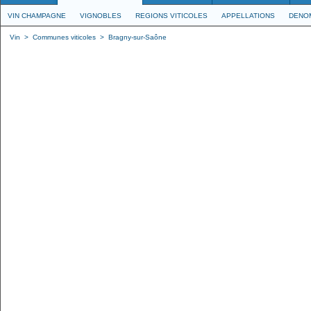
VIN CHAMPAGNE
VIGNOBLES
REGIONS VITICOLES
APPELLATIONS
DENO
Vin
>
Communes viticoles
>
Bragny-sur-Saône