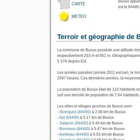
Buoux appart
CARTE
est le 84480.
METEO
Terroir et géographie de
La commune de Buoux possède une altitude moye
respectivement 253 m et 902 m. Géographiquemen
5.378 degrés Est.
Les années passées (année 2011 exclue), le nom
2597 heures. Ces dernières années, la moyenne 
La population de Buoux était de 122 habitants e
soit une densité de population de 7.64 habitants 
Les villes et villages proches de Buoux sont :
-
Sivergues (84400)
à 2.06 km de Buoux
-
Apt (84400)
à 5.17 km de Buoux
-
Saignon (84400)
à 5.44 km de Buoux
-
Bonnieux (84480)
à 5.47 km de Buoux
-
Auribeau (84400)
à 6.55 km de Buoux