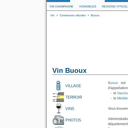
VIN CHAMPAGNE
VIGNOBLES
REGIONS VITICO
Vin
>
Communes viticoles
>
Buoux
Vin Buoux
Buoux
est u
VILLAGE
d'appellation
- le
Vauclu
TERROIR
- le
Médite
VINS
Vous trouvere
Administrati
PHOTOS
département 