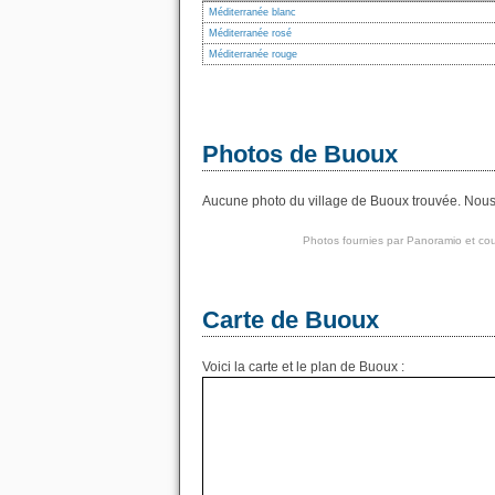
Méditerranée blanc
Méditerranée rosé
Méditerranée rouge
Photos de Buoux
Aucune photo du village de Buoux trouvée. Nous a
Photos fournies par
Panoramio
et cou
Carte de Buoux
Voici la carte et le plan de Buoux :