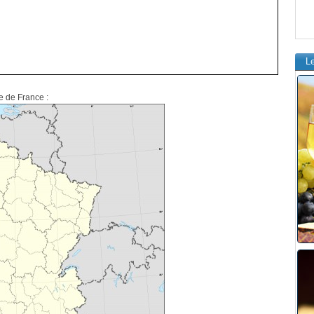
L
te de France :