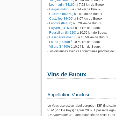
-
Vaugines (84160)
à 6.58 km de Buoux
-
Lourmarin (84160)
à 7.52 km de Buoux
-
Gargas (84400)
à 7.94 km de Buoux
-
Cucuron (84160)
à 8.07 km de Buoux
-
Castellet (84400)
à 8.07 km de Buoux
-
Lacoste (84480)
à 8.28 km de Buoux
-
Puyvert (84160)
à 8.37 km de Buoux
-
Roussillon (84220)
à 10.59 km de Buoux
-
Caseneuve (84750)
à 10.59 km de Buoux
-
Lauris (84360)
à 10.60 km de Buoux
-
Villars (84400)
à 10.64 km de Buoux.
(Les distances avec ces communes proches de B
Vins de Buoux
Appellation Vaucluse
Le Vaucluse est un label européen IGP (Indicati
VDP (Vin De Pays) depuis 2009. Il possède éga
"Départementale"
, l’aire autorisée de cette IGP