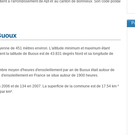
ient à l'arrondissement de Apt et au canton de Bonnieux. Son code postal
Pu
 Buoux
nne de 451 mètres environ. L'altitude minimum et maximum étant
t la latitude de Buoux est de 43.831 degrés Nord et sa longitude de
bre moyen d'heures d'ensoleillement par an de Buoux était autour de
d'ensoleillement en France se situe autour de 1900 heures.
n 2006 et de 134 en 2007. La superficie de la commune est de 17.54 km ²
par km².