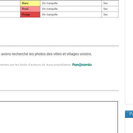
Blanc
Vin tranquille
Sec
Rosé
Vin tranquille
Sec
Rouge
Vin tranquille
Sec
vons recherché les photos des villes et villages voisins.
vertes par les droits d'auteurs de leurs propriétaires.
Pu