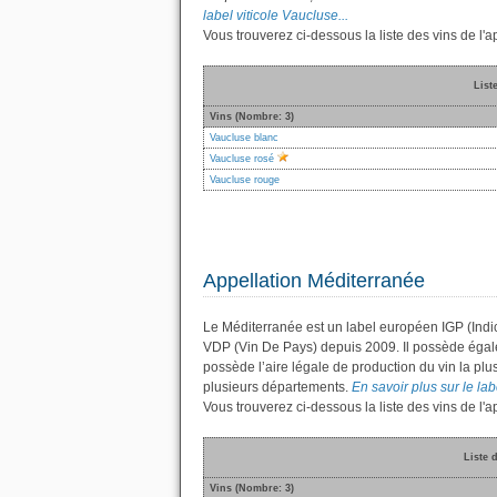
label viticole Vaucluse...
Vous trouverez ci-dessous la liste des vins de l
List
Vins (Nombre: 3)
Vaucluse blanc
Vaucluse rosé
Vaucluse rouge
Appellation Méditerranée
Le Méditerranée est un label européen IGP (Indi
VDP (Vin De Pays) depuis 2009. Il possède éga
possède l’aire légale de production du vin la plu
plusieurs départements.
En savoir plus sur le lab
Vous trouverez ci-dessous la liste des vins de l
Liste 
Vins (Nombre: 3)