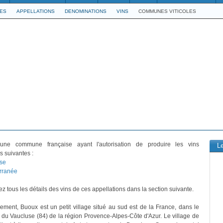
LES
APPELLATIONS
DENOMINATIONS
VINS
COMMUNES VITICOLES
ne commune française ayant l'autorisation de produire les vins
L
s suivantes :
se
rranée
z tous les détails des vins de ces appellations dans la section suivante.
vement, Buoux est un petit village situé au sud est de la France, dans le
du Vaucluse (84) de la région Provence-Alpes-Côte d'Azur. Le village de