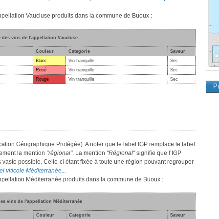
'appellation Vaucluse produits dans la commune de Buoux :
e des vins de l'appellation Vaucluse
Couleur
Categorie
Saveur
Blanc
Vin tranquille
Sec
Rosé
Vin tranquille
Sec
Rouge
Vin tranquille
Sec
Pu
cation Géographique Protégée). A noter que le label IGP remplace le label
lement la mention
"régional"
. La mention
"Régional"
signifie que l’IGP
s vaste possible. Celle-ci étant fixée à toute une région pouvant regrouper
el viticole Méditerranée...
'appellation Méditerranée produits dans la commune de Buoux :
des vins de l'appellation Méditerranée
Couleur
Categorie
Saveur