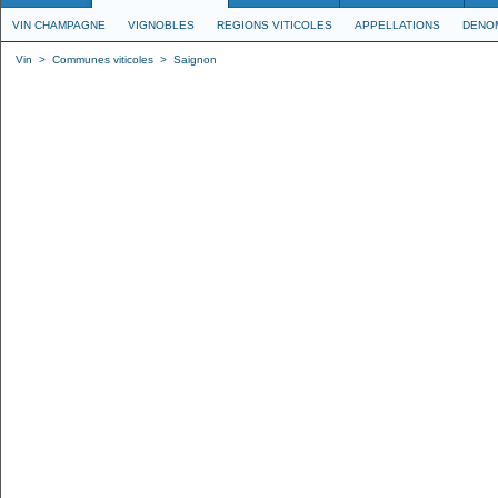
VIN CHAMPAGNE
VIGNOBLES
REGIONS VITICOLES
APPELLATIONS
DENO
Vin
>
Communes viticoles
>
Saignon