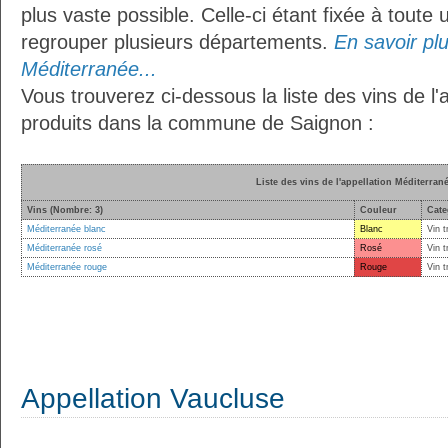
plus vaste possible. Celle-ci étant fixée à toute
regrouper plusieurs départements.
En savoir plus
Méditerranée...
Vous trouverez ci-dessous la liste des vins de l
produits dans la commune de Saignon :
Liste des vins de l'appellation Méditerran
Vins (Nombre: 3)
Couleur
Cate
Méditerranée blanc
Blanc
Vin t
Méditerranée rosé
Rosé
Vin t
Méditerranée rouge
Rouge
Vin t
Appellation Vaucluse