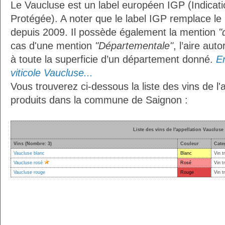
Le Vaucluse est un label européen IGP (Indica
Protégée). A noter que le label IGP remplace le
depuis 2009. Il possède également la mention
"
cas d'une mention
"Départementale"
, l’aire aut
à toute la superficie d’un département donné.
En
viticole Vaucluse...
Vous trouverez ci-dessous la liste des vins de l'
produits dans la commune de Saignon :
Liste des vins de l'appellation Vaucluse
Vins (Nombre: 3)
Couleur
Cate
Vaucluse blanc
Blanc
Vin t
Vaucluse rosé
Rosé
Vin t
Vaucluse rouge
Rouge
Vin t