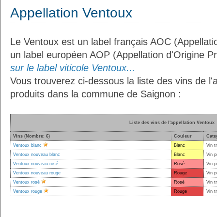
Appellation Ventoux
Le Ventoux est un label français AOC (Appellatio
un label européen AOP (Appellation d'Origine P
sur le label viticole Ventoux...
Vous trouverez ci-dessous la liste des vins de l'
produits dans la commune de Saignon :
Liste des vins de l'appellation Ventoux
Vins (Nombre: 6)
Couleur
Cate
Ventoux blanc
Blanc
Vin t
Ventoux nouveau blanc
Blanc
Vin p
Ventoux nouveau rosé
Rosé
Vin p
Ventoux nouveau rouge
Rouge
Vin p
Ventoux rosé
Rosé
Vin t
Ventoux rouge
Rouge
Vin t