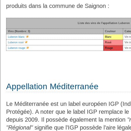
produits dans la commune de Saignon :
Liste des vins de l'appellation Luberon
Vins (Nombre: 3)
Couleur
Cate
Luberon blanc
Blanc
Vin t
Luberon rosé
Rosé
Vin t
Luberon rouge
Rouge
Vin t
Appellation Méditerranée
Le Méditerranée est un label européen IGP (In
Protégée). A noter que le label IGP remplace le
depuis 2009. Il possède également la mention
"
"Régional"
signifie que l’IGP possède l’aire légal