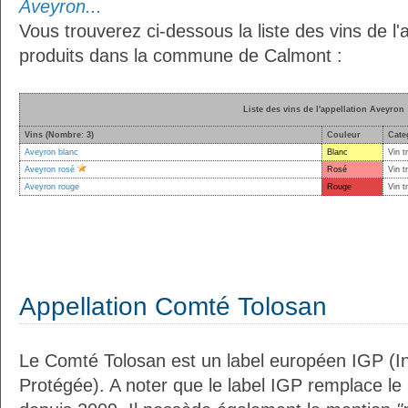
Aveyron...
Vous trouverez ci-dessous la liste des vins de l'
produits dans la commune de Calmont :
Liste des vins de l'appellation Aveyron
Vins (Nombre: 3)
Couleur
Cate
Aveyron blanc
Blanc
Vin t
Aveyron rosé
Rosé
Vin t
Aveyron rouge
Rouge
Vin t
Appellation Comté Tolosan
Le Comté Tolosan est un label européen IGP (I
Protégée). A noter que le label IGP remplace le