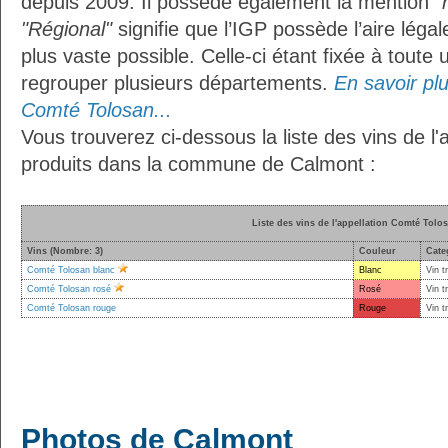
depuis 2009. Il possède également la mention
"
"Régional"
signifie que l’IGP possède l’aire légal
plus vaste possible. Celle-ci étant fixée à toute
regrouper plusieurs départements.
En savoir plus
Comté Tolosan...
Vous trouverez ci-dessous la liste des vins de l
produits dans la commune de Calmont :
Liste des vins de l'appellation Comté Tolo
Vins (Nombre: 3)
Couleur
Cate
Comté Tolosan blanc
Blanc
Vin t
Comté Tolosan rosé
Rosé
Vin t
Comté Tolosan rouge
Rouge
Vin t
Photos de Calmont