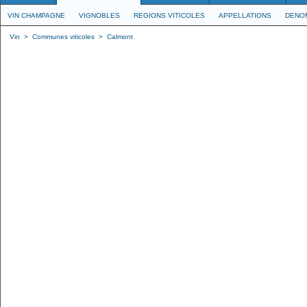
VIN CHAMPAGNE
VIGNOBLES
REGIONS VITICOLES
APPELLATIONS
DENO
Vin
>
Communes viticoles
>
Calmont