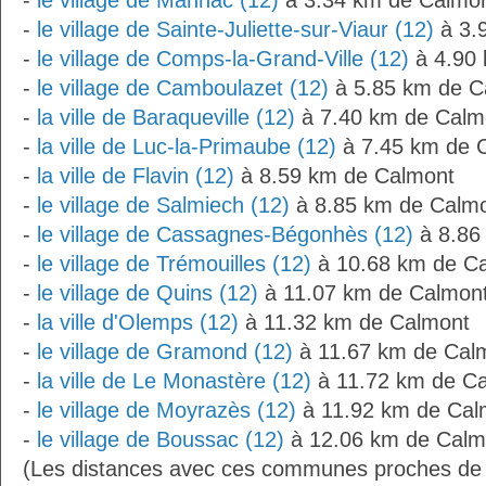
-
le village de Manhac (12)
à 3.34 km de Calmo
-
le village de Sainte-Juliette-sur-Viaur (12)
à 3.
-
le village de Comps-la-Grand-Ville (12)
à 4.90
-
le village de Camboulazet (12)
à 5.85 km de C
-
la ville de Baraqueville (12)
à 7.40 km de Calm
-
la ville de Luc-la-Primaube (12)
à 7.45 km de 
-
la ville de Flavin (12)
à 8.59 km de Calmont
-
le village de Salmiech (12)
à 8.85 km de Calm
-
le village de Cassagnes-Bégonhès (12)
à 8.86
-
le village de Trémouilles (12)
à 10.68 km de C
-
le village de Quins (12)
à 11.07 km de Calmon
-
la ville d'Olemps (12)
à 11.32 km de Calmont
-
le village de Gramond (12)
à 11.67 km de Cal
-
la ville de Le Monastère (12)
à 11.72 km de C
-
le village de Moyrazès (12)
à 11.92 km de Cal
-
le village de Boussac (12)
à 12.06 km de Calm
(Les distances avec ces communes proches de