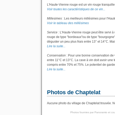
L'Haute-Vienne rouge est un vin rouge tranquille
Voir toutes les caractéristiques de ce vin...
Millesimes
: Les meilleurs millésimes pour l'Hau
Voir le tableau des millésimes
Service
: L'Haute-Vienne rouge peut être servi à 
rouge de type "bordeaux"ou de type "bourgogne"; l
déguster un peu plus frais entre 13° et 14°C. Mais 
Lire la suite...
Conservation
: Pour une bonne conservation de vo
entre 11°C et 13°C. La cave à vin doit avoir une 
compris entre 70% et 75%. Le potentiel de garde
Lire la suite...
Photos de Chaptelat
Aucune photo du village de Chaptelat trouvée. No
Photos fournies par
Panoramio
et cou