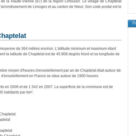
de la Haute-Vienne (87) de la région Limousin. Le village de Chaptelat
 l'arrondissement de Limoges et au canton de Nieul. Son code postal est le
Pu
Chaptelat
moyenne de 364 mètres environ. L'altitude minimum et maximum étant
 la latitude de Chaptelat est de 45.908 degrés Nord et sa longitude de
bre moyen d'heures d'ensoleillement par an de Chaptelat était autour de
d'ensoleillement en France se situe autour de 1900 heures.
ants en 2006 et de 1 542 en 2007. La superficie de la commune est de
05 habitants par km².
Chaptelat
ptelat
aptelat