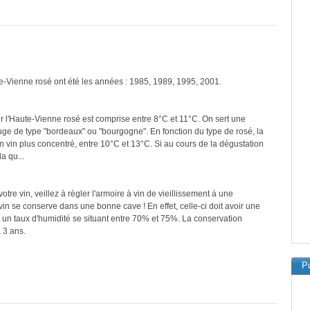
te-Vienne rosé ont été les années : 1985, 1989, 1995, 2001.
r l'Haute-Vienne rosé est comprise entre 8°C et 11°C. On sert une
ouge de type "bordeaux" ou "bourgogne". En fonction du type de rosé, la
n vin plus concentré, entre 10°C et 13°C. Si au cours de la dégustation
a qu...
re vin, veillez à règler l'armoire à vin de vieillissement à une
in se conserve dans une bonne cave ! En effet, celle-ci doit avoir une
 un taux d'humidité se situant entre 70% et 75%. La conservation
 3 ans.
Pu