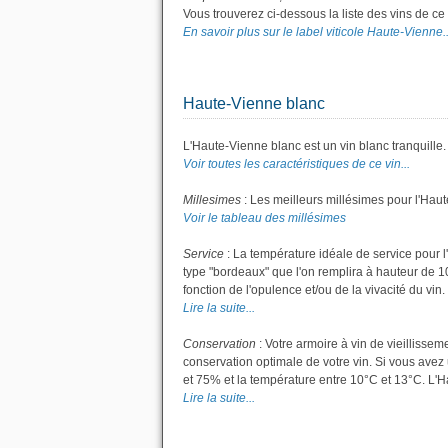
Vous trouverez ci-dessous la liste des vins de c
En savoir plus sur le label viticole Haute-Vienne..
Haute-Vienne blanc
L'Haute-Vienne blanc est un vin blanc tranquille.
Voir toutes les caractéristiques de ce vin...
Millesimes
: Les meilleurs millésimes pour l'Hau
Voir le tableau des millésimes
Service
: La température idéale de service pour l
type "bordeaux" que l'on remplira à hauteur de 10 
fonction de l'opulence et/ou de la vivacité du vin.
Lire la suite...
Conservation
: Votre armoire à vin de vieillisse
conservation optimale de votre vin. Si vous avez 
et 75% et la température entre 10°C et 13°C. L'
Lire la suite...