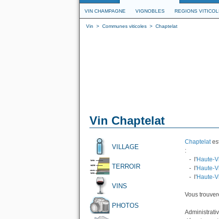
VIN CHAMPAGNE
VIGNOBLES
REGIONS VITICO
Vin
>
Communes viticoles
>
Chaptelat
Vin Chaptelat
Chaptelat
est
VILLAGE
:
- l'
Haute-V
TERROIR
- l'
Haute-V
- l'
Haute-V
VINS
Vous trouvere
PHOTOS
Administrati