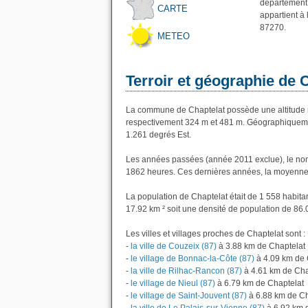
département 
CARTE
appartient à
87270.
METEO
Terroir et géographie de 
La commune de Chaptelat possède une altitude 
respectivement 324 m et 481 m. Géographiquement
1.261 degrés Est.
Les années passées (année 2011 exclue), le nom
1862 heures. Ces dernières années, la moyenne 
La population de Chaptelat était de 1 558 habit
17.92 km ² soit une densité de population de 86.
Les villes et villages proches de Chaptelat sont :
-
la ville de Couzeix (87)
à 3.88 km de Chaptelat
-
le village de Bonnac-la-Côte (87)
à 4.09 km de 
-
la ville de Rilhac-Rancon (87)
à 4.61 km de Cha
-
le village de Nieul (87)
à 6.79 km de Chaptelat
-
le village de Saint-Jouvent (87)
à 6.88 km de Ch