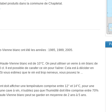
e label produits dans la commune de Chaptelat.
.
Pu
te-Vienne blanc ont été les années : 1985, 1989, 2005.
'Haute-Vienne blanc est de 10°C. On peut utiliser un verre à vin blanc de
cl. Il est possible de carafer ce vin pour l'aérer. Cela est à décider en
 Si vous estimez que le vin est trop nerveux, vous pouvez le ...
ment doit afficher une température comprise entre 12° et 14°C, pour une
une cave à vin, n'oubliez pas que l'humidité doit être comprise entre 70%
Haute-Vienne blanc peut se garder en moyenne de 2 ans à 5 ans.