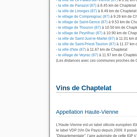
-
la ville de Le Palais-sur-Vienne (87)
à 6.92 km 
-
la ville de Panazol (87)
à 8.45 km de Chaptelat
-
la ville de Limoges (87)
à 8.49 km de Chaptelat
-
le village de Compreignac (87)
à 9.26 km de Ch
-
le village de Saint-Gence (87)
à 9.53 km de Cha
-
le village de Thouron (87)
à 10.50 km de Chapt
-
le village de Peyrilhac (87)
à 10.90 km de Chapt
-
la ville de Saint-Just-le-Martel (87)
à 11.01 km d
-
la ville de Saint-Priest-Taurion (87)
à 11.37 km 
-
la ville d'Isle (87)
à 11.67 km de Chaptelat
-
le village de Veyrac (87)
à 11.97 km de Chaptela
(Les distances avec ces communes proches de C
Vins de Chaptelat
Appellation Haute-Vienne
L'Haute-Vienne est un label viticole européen I
le label VDP (Vin De Pays) depuis 2009. Il pos
"Départementale"
, l’aire autorisée de cette IGP 