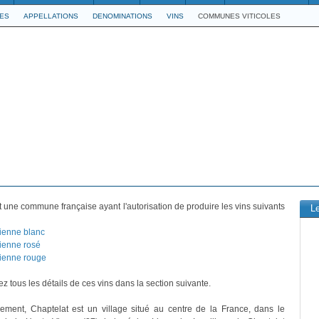
LES
APPELLATIONS
DENOMINATIONS
VINS
COMMUNES VITICOLES
 une commune française ayant l'autorisation de produire les vins suivants
L
ienne blanc
ienne rosé
ienne rouge
z tous les détails de ces vins dans la section suivante.
vement, Chaptelat est un village situé au centre de la France, dans le