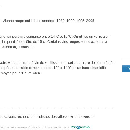
.
te-Vienne rouge ont été les années : 1989, 1990, 1995, 2005.
une température comprise entre 14°C et 16°C. On utilise un verre à vin
a quantité doit être de 15 cl. Certains vins rouges sont excellents à
attention, si vous d...
tre vin en armoire à vin de vieillissement, cette dernière doit être réglée
température stable comprise entre 12° et 14°C, et un taux d'humidité
Pu
 moyen pour l'Haute-Vien...
us avons recherché les photos des villes et villages voisins.
vertes par les droits d'auteurs de leurs propriétaires.