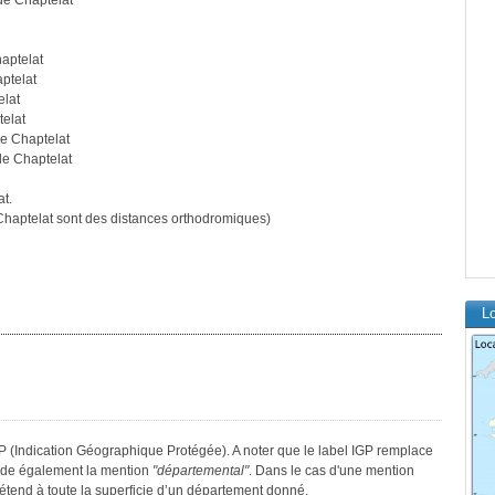
de Chaptelat
aptelat
ptelat
elat
elat
e Chaptelat
de Chaptelat
t.
haptelat sont des distances orthodromiques)
Lo
GP (Indication Géographique Protégée). A noter que le label IGP remplace
sède également la mention
"départemental"
. Dans le cas d'une mention
s’étend à toute la superficie d’un département donné.