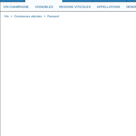
VIN CHAMPAGNE
VIGNOBLES
REGIONS VITICOLES
APPELLATIONS
DENO
Vin
>
Communes viticoles
>
Panazol