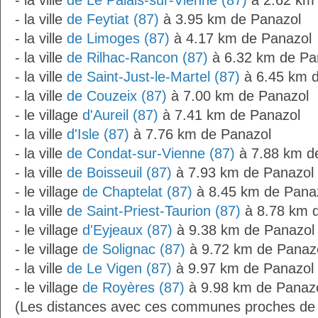
- la ville
de Le Palais-sur-Vienne (87)
à 2.62 km 
- la ville
de Feytiat (87)
à 3.95 km de Panazol
- la ville
de Limoges (87)
à 4.17 km de Panazol
- la ville
de Rilhac-Rancon (87)
à 6.32 km de Pa
- la ville
de Saint-Just-le-Martel (87)
à 6.45 km d
- la ville
de Couzeix (87)
à 7.00 km de Panazol
- le village
d'Aureil (87)
à 7.41 km de Panazol
- la ville
d'Isle (87)
à 7.76 km de Panazol
- la ville
de Condat-sur-Vienne (87)
à 7.88 km d
- la ville
de Boisseuil (87)
à 7.93 km de Panazol
- le village
de Chaptelat (87)
à 8.45 km de Pana
- la ville
de Saint-Priest-Taurion (87)
à 8.78 km 
- le village
d'Eyjeaux (87)
à 9.38 km de Panazol
- le village
de Solignac (87)
à 9.72 km de Panaz
- la ville
de Le Vigen (87)
à 9.97 km de Panazol
- le village
de Royères (87)
à 9.98 km de Panazo
(Les distances avec ces communes proches de 