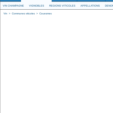
VIN CHAMPAGNE
VIGNOBLES
REGIONS VITICOLES
APPELLATIONS
DENO
Vin
>
Communes viticoles
>
Couesmes