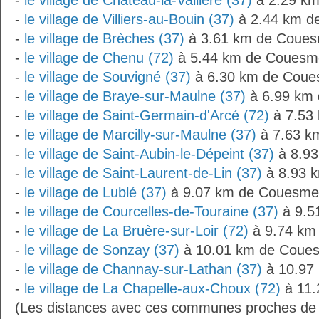
-
le village de Château-la-Vallière (37)
à 2.29 k
-
le village de Villiers-au-Bouin (37)
à 2.44 km d
-
le village de Brèches (37)
à 3.61 km de Coue
-
le village de Chenu (72)
à 5.44 km de Couesm
-
le village de Souvigné (37)
à 6.30 km de Cou
-
le village de Braye-sur-Maulne (37)
à 6.99 km
-
le village de Saint-Germain-d'Arcé (72)
à 7.53
-
le village de Marcilly-sur-Maulne (37)
à 7.63 k
-
le village de Saint-Aubin-le-Dépeint (37)
à 8.9
-
le village de Saint-Laurent-de-Lin (37)
à 8.93 
-
le village de Lublé (37)
à 9.07 km de Couesme
-
le village de Courcelles-de-Touraine (37)
à 9.5
-
le village de La Bruère-sur-Loir (72)
à 9.74 km
-
le village de Sonzay (37)
à 10.01 km de Coue
-
le village de Channay-sur-Lathan (37)
à 10.97
-
le village de La Chapelle-aux-Choux (72)
à 11.
(Les distances avec ces communes proches d