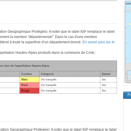
ation Géographique Protégée). A noter que le label IGP remplace le label
lement la mention
"départemental"
. Dans le cas d'une mention
 s’étend à toute la superficie d’un département donné.
En savoir plus sur le
'appellation Hautes-Alpes produits dans la commune de Crots :
des vins de l'appellation Hautes-Alpes
Couleur
Categorie
Saveur
Blanc
Vin tranquille
Sec
Rosé
Vin tranquille
Sec
Rouge
Vin tranquille
Sec
Pu
cation Géographique Protégée). A noter que le label IGP remplace le label