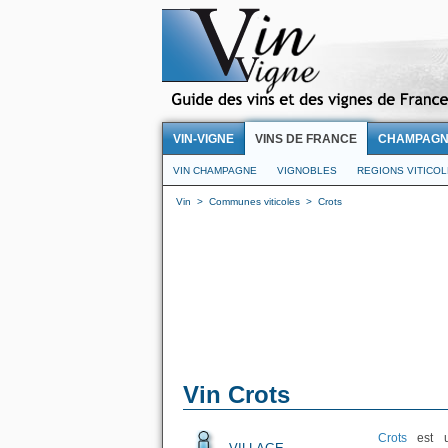
VIN-VIGNE
VINS DE FRANCE
CHAMPAG
VIN CHAMPAGNE
VIGNOBLES
REGIONS VITICO
Vin
>
Communes viticoles
>
Crots
Vin Crots
Crots
est un