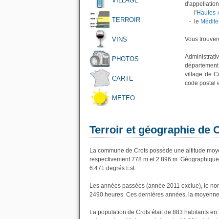
VILLAGE
d'appellation
- l'
Hautes-
TERROIR
- le
Médite
VINS
Vous trouvere
Administrati
PHOTOS
département
village de C
CARTE
code postal 
METEO
Terroir et géographie de 
La commune de Crots possède une altitude moye
respectivement 778 m et 2 896 m. Géographiqueme
6.471 degrés Est.
Les années passées (année 2011 exclue), le nom
2490 heures. Ces dernières années, la moyenne 
La population de Crots était de 883 habitants e