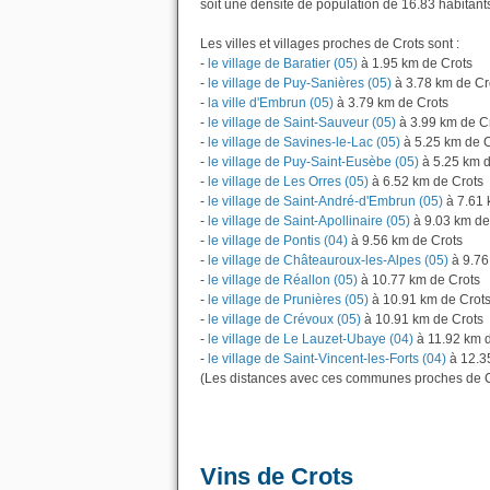
soit une densité de population de 16.83 habitant
Les villes et villages proches de Crots sont :
-
le village de Baratier (05)
à 1.95 km de Crots
-
le village de Puy-Sanières (05)
à 3.78 km de Cr
-
la ville d'Embrun (05)
à 3.79 km de Crots
-
le village de Saint-Sauveur (05)
à 3.99 km de C
-
le village de Savines-le-Lac (05)
à 5.25 km de C
-
le village de Puy-Saint-Eusèbe (05)
à 5.25 km d
-
le village de Les Orres (05)
à 6.52 km de Crots
-
le village de Saint-André-d'Embrun (05)
à 7.61 
-
le village de Saint-Apollinaire (05)
à 9.03 km de
-
le village de Pontis (04)
à 9.56 km de Crots
-
le village de Châteauroux-les-Alpes (05)
à 9.76
-
le village de Réallon (05)
à 10.77 km de Crots
-
le village de Prunières (05)
à 10.91 km de Crot
-
le village de Crévoux (05)
à 10.91 km de Crots
-
le village de Le Lauzet-Ubaye (04)
à 11.92 km 
-
le village de Saint-Vincent-les-Forts (04)
à 12.3
(Les distances avec ces communes proches de C
Vins de Crots