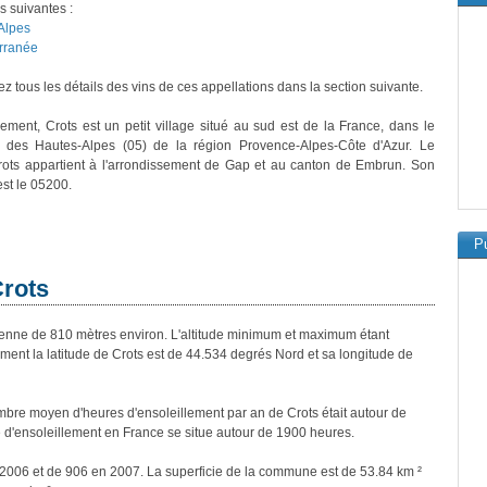
s suivantes :
Alpes
rranée
z tous les détails des vins de ces appellations dans la section suivante.
vement, Crots est un petit village situé au sud est de la France, dans le
 des Hautes-Alpes (05) de la région Provence-Alpes-Côte d'Azur. Le
rots appartient à l'arrondissement de Gap et au canton de Embrun. Son
est le 05200.
Pu
Crots
nne de 810 mètres environ. L'altitude minimum et maximum étant
nt la latitude de Crots est de 44.534 degrés Nord et sa longitude de
bre moyen d'heures d'ensoleillement par an de Crots était autour de
d'ensoleillement en France se situe autour de 1900 heures.
n 2006 et de 906 en 2007. La superficie de la commune est de 53.84 km ²