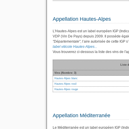
Appellation Hautes-Alpes
L'Hautes-Alpes est un label européen IGP (Indic
VDP (Vin De Pays) depuis 2009. Il possède éga
"Départementale"
, l’aire autorisée de cette IGP
label viticole Hautes-Alpes...
Vous trouverez ci-dessous la liste des vins de l
Liste 
Vins (Nombre: 3)
Hautes-Alpes blanc
Hautes-Alpes rosé
Hautes-Alpes rouge
Appellation Méditerranée
Le Méditerranée est un label européen IGP (Indi