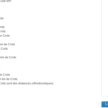
s par km².
ots
rots
rots
e Crots
km de Crots
 Crots
 km de Crots
s
de Crots
5 km de Crots.
rots sont des distances orthodromiques)
Lo