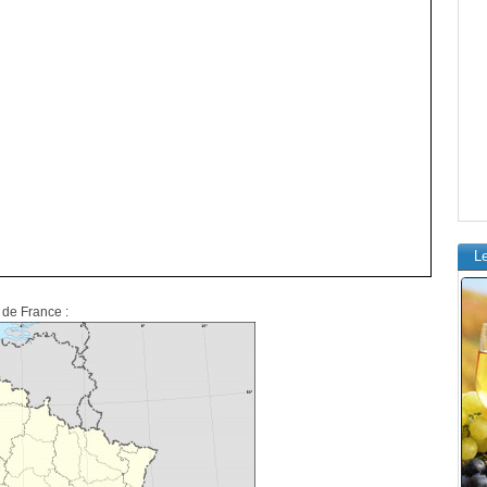
L
e de France :