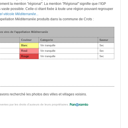
lement la mention
"régional"
. La mention
"Régional"
signifie que l’IGP
s vaste possible. Celle-ci étant fixée à toute une région pouvant regrouper
el viticole Méditerranée...
'appellation Méditerranée produits dans la commune de Crots :
des vins de l'appellation Méditerranée
Couleur
Categorie
Saveur
Blanc
Vin tranquille
Sec
Rosé
Vin tranquille
Sec
Rouge
Vin tranquille
Sec
vons recherché les photos des villes et villages voisins.
vertes par les droits d'auteurs de leurs propriétaires.