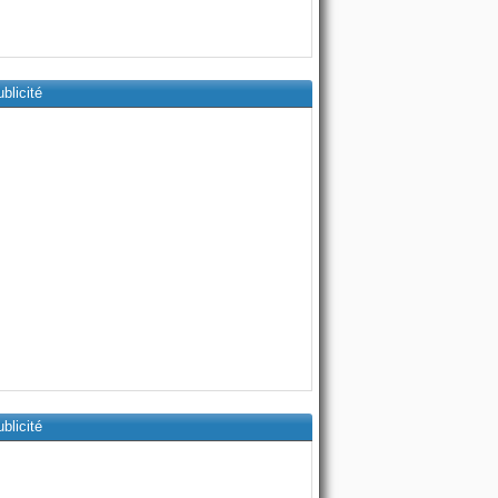
blicité
blicité