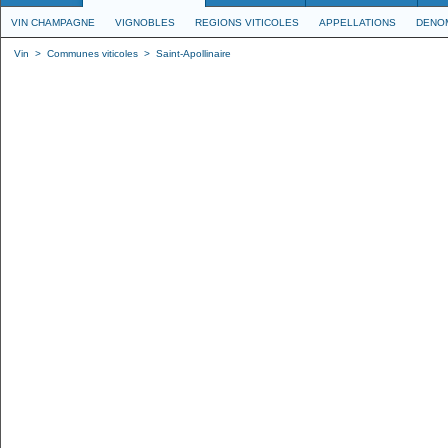
VIN CHAMPAGNE
VIGNOBLES
REGIONS VITICOLES
APPELLATIONS
DENO
Vin
>
Communes viticoles
>
Saint-Apollinaire