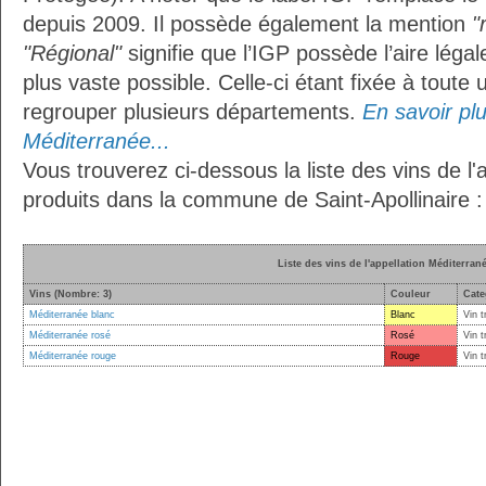
depuis 2009. Il possède également la mention
"
"Régional"
signifie que l’IGP possède l’aire légal
plus vaste possible. Celle-ci étant fixée à toute
regrouper plusieurs départements.
En savoir plus
Méditerranée...
Vous trouverez ci-dessous la liste des vins de l
produits dans la commune de Saint-Apollinaire :
Liste des vins de l'appellation Méditerran
Vins (Nombre: 3)
Couleur
Cate
Méditerranée blanc
Blanc
Vin t
Méditerranée rosé
Rosé
Vin t
Méditerranée rouge
Rouge
Vin t