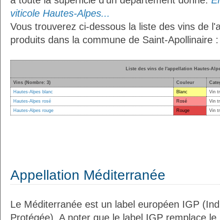
à toute la superficie d’un département donné.
En
viticole Hautes-Alpes...
Vous trouverez ci-dessous la liste des vins de l
produits dans la commune de Saint-Apollinaire :
Liste des vins de l'appellation Hautes-Alp
Vins (Nombre: 3)
Couleur
Cate
Hautes-Alpes blanc
Blanc
Vin t
Hautes-Alpes rosé
Rosé
Vin t
Hautes-Alpes rouge
Rouge
Vin t
Appellation Méditerranée
Le Méditerranée est un label européen IGP (In
Protégée). A noter que le label IGP remplace le