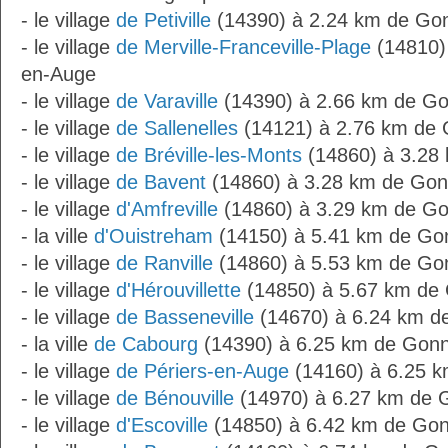
- le village
de Petiville
(14390) à 2.24 km de Gon
- le village
de Merville-Franceville-Plage
(14810) 
en-Auge
- le village
de Varaville
(14390) à 2.66 km de Go
- le village
de Sallenelles
(14121) à 2.76 km de 
- le village
de Bréville-les-Monts
(14860) à 3.28 
- le village
de Bavent
(14860) à 3.28 km de Gon
- le village
d'Amfreville
(14860) à 3.29 km de Go
- la ville
d'Ouistreham
(14150) à 5.41 km de Gon
- le village
de Ranville
(14860) à 5.53 km de Gon
- le village
d'Hérouvillette
(14850) à 5.67 km de 
- le village
de Basseneville
(14670) à 6.24 km d
- la ville
de Cabourg
(14390) à 6.25 km de Gonn
- le village
de Périers-en-Auge
(14160) à 6.25 k
- le village
de Bénouville
(14970) à 6.27 km de G
- le village
d'Escoville
(14850) à 6.42 km de Gon