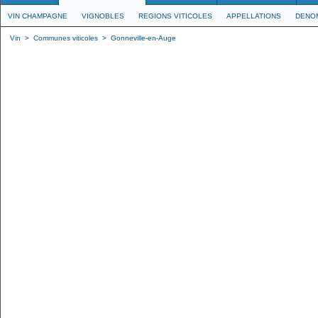
VIN CHAMPAGNE
VIGNOBLES
REGIONS VITICOLES
APPELLATIONS
DENO
Vin
>
Communes viticoles
>
Gonneville-en-Auge