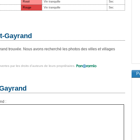
Rosé
Vin tranquille
Sec
Rouge
Vin tranquille
Sec
nt-Gayrand
and trouvée. Nous avons recherché les photos des villes et villages
vertes par les droits d'auteurs de leurs propriétaires.
Pu
-Gayrand
nd :