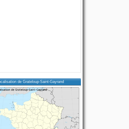
calisation de Grateloup-Saint-Gayrand