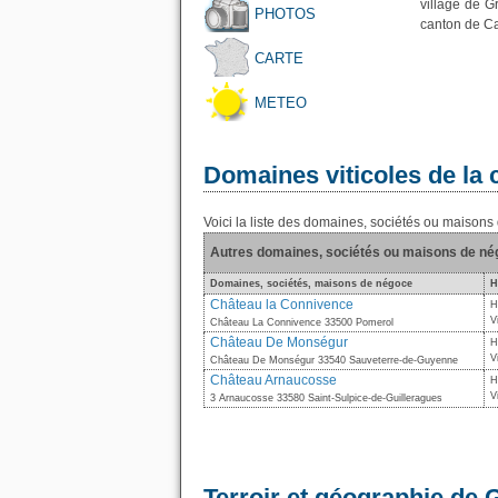
village de G
PHOTOS
canton de Ca
CARTE
METEO
Domaines viticoles de l
Voici la liste des domaines, sociétés ou maiso
Autres domaines, sociétés ou maisons de n
Domaines, sociétés, maisons de négoce
H
Château la Connivence
H
V
Château La Connivence 33500 Pomerol
Château De Monségur
H
V
Château De Monségur 33540 Sauveterre-de-Guyenne
Château Arnaucosse
H
V
3 Arnaucosse 33580 Saint-Sulpice-de-Guilleragues
Terroir et géographie de