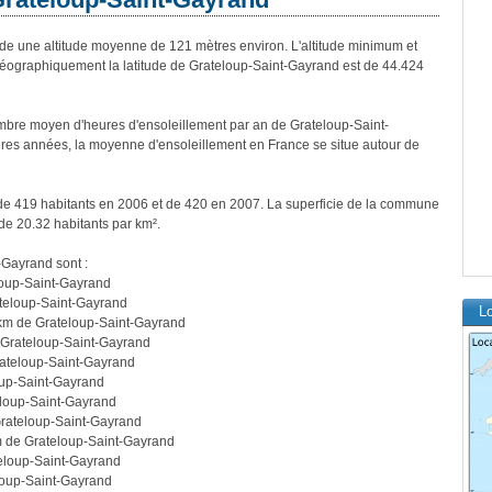
 une altitude moyenne de 121 mètres environ. L'altitude minimum et
éographiquement la latitude de Grateloup-Saint-Gayrand est de 44.424
bre moyen d'heures d'ensoleillement par an de Grateloup-Saint-
res années, la moyenne d'ensoleillement en France se situe autour de
de 419 habitants en 2006 et de 420 en 2007. La superficie de la commune
de 20.32 habitants par km².
-Gayrand sont :
loup-Saint-Gayrand
teloup-Saint-Gayrand
Lo
km de Grateloup-Saint-Gayrand
 Grateloup-Saint-Gayrand
ateloup-Saint-Gayrand
oup-Saint-Gayrand
eloup-Saint-Gayrand
rateloup-Saint-Gayrand
m de Grateloup-Saint-Gayrand
eloup-Saint-Gayrand
loup-Saint-Gayrand