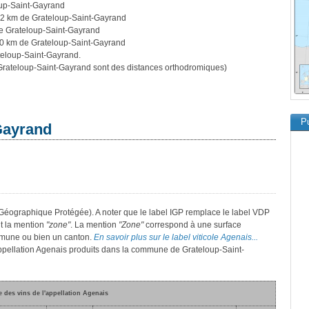
up-Saint-Gayrand
52 km de Grateloup-Saint-Gayrand
e Grateloup-Saint-Gayrand
0 km de Grateloup-Saint-Gayrand
teloup-Saint-Gayrand.
rateloup-Saint-Gayrand sont des distances orthodromiques)
Pu
Gayrand
 Géographique Protégée). A noter que le label IGP remplace le label VDP
t la mention
"zone"
. La mention
"Zone"
correspond à une surface
mmune ou bien un canton.
En savoir plus sur le label viticole Agenais...
'appellation Agenais produits dans la commune de Grateloup-Saint-
e des vins de l'appellation Agenais