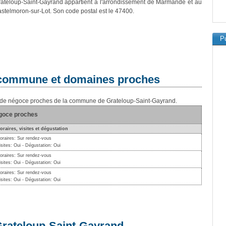
rateloup-Saint-Gayrand appartient à l'arrondissement de Marmande et au
stelmoron-sur-Lot. Son code postal est le 47400.
Pu
a commune et domaines proches
ns de négoce proches de la commune de Grateloup-Saint-Gayrand.
égoce proches
oraires, visites et dégustation
oraires: Sur rendez-vous
isites: Oui - Dégustation: Oui
oraires: Sur rendez-vous
isites: Oui - Dégustation: Oui
oraires: Sur rendez-vous
isites: Oui - Dégustation: Oui
 Grateloup-Saint-Gayrand