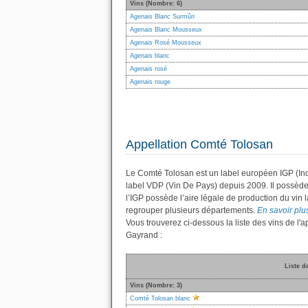
Vins (Nombre: 6)
Agenais Blanc Surmûri
Agenais Blanc Mousseux
Agenais Rosé Mousseux
Agenais blanc
Agenais rosé
Agenais rouge
Appellation Comté Tolosan
Le Comté Tolosan est un label européen IGP (Ind
label VDP (Vin De Pays) depuis 2009. Il possèd
l’IGP possède l’aire légale de production du vin l
regrouper plusieurs départements.
En savoir plus
Vous trouverez ci-dessous la liste des vins de 
Gayrand :
Liste d
Vins (Nombre: 3)
Comté Tolosan blanc