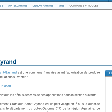
LES
APPELLATIONS
DENOMINATIONS
VINS
COMMUNES VITICOLES
ayrand
aint-Gayrand
est une commune française ayant l'autorisation de produire
L
pellations suivantes :
Tolosan
z tous les détails des vins de ces appellations dans la section suivante.
vement, Grateloup-Saint-Gayrand est un petit village situé au sud ouest de
dans le département du Lot-et-Garonne (47) de la région Aquitaine. Le