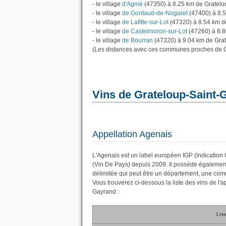
- le village
d'Agmé
(47350) à 8.25 km de Gratelo
- le village
de Gontaud-de-Nogaret
(47400) à 8.
- le village
de Lafitte-sur-Lot
(47320) à 8.54 km d
- le village
de Castelmoron-sur-Lot
(47260) à 8.8
- le village
de Bourran
(47320) à 9.04 km de Gra
(Les distances avec ces communes proches de G
Vins de Grateloup-Saint-
Appellation Agenais
L'Agenais est un label européen IGP (Indication
(Vin De Pays) depuis 2009. Il possède égalemen
délimitée qui peut être un département, une co
Vous trouverez ci-dessous la liste des vins de l
Gayrand :
List