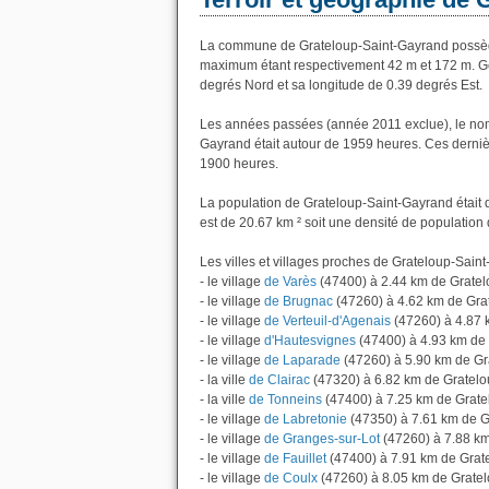
La commune de Grateloup-Saint-Gayrand possède
maximum étant respectivement 42 m et 172 m. G
degrés Nord et sa longitude de 0.39 degrés Est.
Les années passées (année 2011 exclue), le nom
Gayrand était autour de 1959 heures. Ces derniè
1900 heures.
La population de Grateloup-Saint-Gayrand était 
est de 20.67 km ² soit une densité de population 
Les villes et villages proches de Grateloup-Saint
- le village
de Varès
(47400) à 2.44 km de Grate
- le village
de Brugnac
(47260) à 4.62 km de Gra
- le village
de Verteuil-d'Agenais
(47260) à 4.87 
- le village
d'Hautesvignes
(47400) à 4.93 km de
- le village
de Laparade
(47260) à 5.90 km de Gr
- la ville
de Clairac
(47320) à 6.82 km de Gratel
- la ville
de Tonneins
(47400) à 7.25 km de Grat
- le village
de Labretonie
(47350) à 7.61 km de G
- le village
de Granges-sur-Lot
(47260) à 7.88 k
- le village
de Fauillet
(47400) à 7.91 km de Grat
- le village
de Coulx
(47260) à 8.05 km de Grate