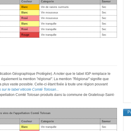
Couleur
Categorie
Saveur
Blanc
Vin de raisins surmuris
Sec
Blanc
Vin mousseux
Sec
Rosé
Vin mousseux
Sec
Blanc
Vin tranquille
Sec
Rosé
Vin tranquille
Sec
Rouge
Vin tranquille
Sec
ication Géographique Protégée). A noter que le label IGP remplace le
e également la mention
"régional"
. La mention
"Régional"
signifie que
a plus vaste possible. Celle-ci étant fixée à toute une région pouvant
 sur le label viticole Comté Tolosan...
l'appellation Comté Tolosan produits dans la commune de Grateloup-Saint-
Pu
es vins de l'appellation Comté Tolosan
Couleur
Categorie
Saveur
Blanc
Vin tranquille
Sec